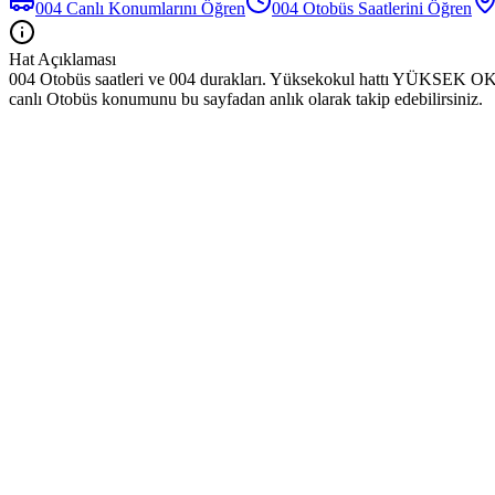
004
Canlı Konumlarını Öğren
004
Otobüs
Saatlerini Öğren
Hat Açıklaması
004 Otobüs saatleri ve 004 durakları. Yüksekokul hattı YÜKSEK OKU
canlı Otobüs konumunu bu sayfadan anlık olarak takip edebilirsiniz.