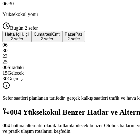
06:30
Yüksekokul
yönü
Bugün
2
sefer
Hafta İçi
H.İçi
Cumartesi
Cmt
Pazar
Paz
2 sefer
2 sefer
2 sefer
06
30
23
25
00
Sıradaki
15
Gelecek
30
Geçmiş
Sefer saatleri planlanan tarifedir, gerçek kalkış saatleri trafik ve hava k
004 Yüksekokul Benzer Hatlar ve Altern
004 hattına alternatif olarak kullanılabilecek benzer Otobüs hatlar
ve pratik ulaşım rotalarını keşfedin.