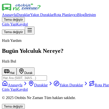
Anasayfa
Duraklar
Yakın Duraklar
Rota Planlayıcı
Blog
İletişim
Tema değiştir
Giriş Yap
Kaydol
Tema değiştir
Hızlı Yardım
Bugün Yolculuk Nereye?
Hızlı Bul
Hat
Durak
Anasayfa
Duraklar
Yakın Duraklar
Rota Plan
Giriş Yap
Kaydol
© 2025 Otobüs Ne Zaman Tüm hakları saklıdır.
Tema değiştir