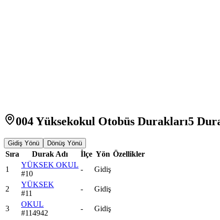
004 Yüksekokul Otobüs Durakları
5
Dur
Gidiş Yönü
Dönüş Yönü
Sıra
Durak Adı
İlçe
Yön
Özellikler
YÜKSEK OKUL
1
-
Gidiş
#
10
YÜKSEK
2
-
Gidiş
#
11
OKUL
3
-
Gidiş
#
114942