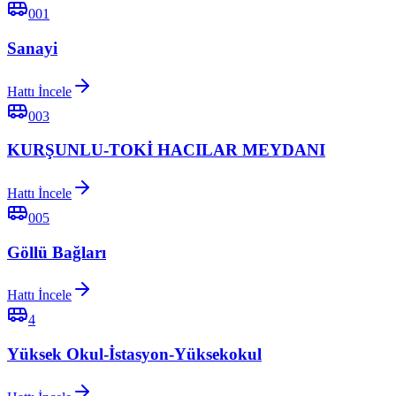
001
Sanayi
Hattı İncele
003
KURŞUNLU-TOKİ HACILAR MEYDANI
Hattı İncele
005
Göllü Bağları
Hattı İncele
4
Yüksek Okul-İstasyon-Yüksekokul