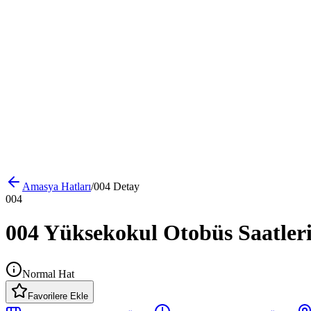
Amasya
Hatları
/
004
Detay
004
004 Yüksekokul Otobüs Saatleri
Normal Hat
Favorilere Ekle