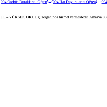
004
Otobüs
Duraklarını Öğren
004
Hat Duyurularını Öğren
00
L – YÜKSEK OKUL güzergahında hizmet vermektedir. Amasya 004 hattına