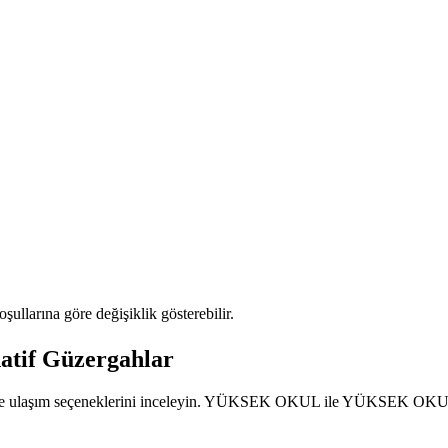
oşullarına göre değişiklik gösterebilir.
atif Güzergahlar
ını ve ulaşım seçeneklerini inceleyin. YÜKSEK OKUL ile YÜKSEK OKUL a