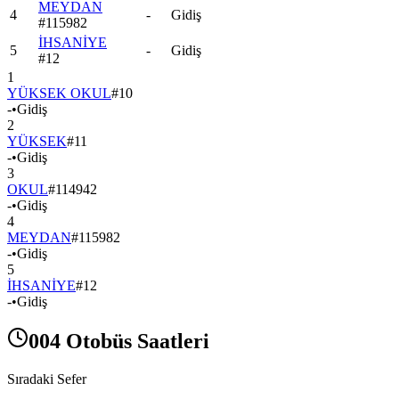
MEYDAN
4
-
Gidiş
#
115982
İHSANİYE
5
-
Gidiş
#
12
1
YÜKSEK OKUL
#
10
-
•
Gidiş
2
YÜKSEK
#
11
-
•
Gidiş
3
OKUL
#
114942
-
•
Gidiş
4
MEYDAN
#
115982
-
•
Gidiş
5
İHSANİYE
#
12
-
•
Gidiş
004 Otobüs Saatleri
Sıradaki Sefer