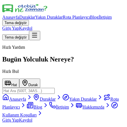
Anasayfa
Duraklar
Yakın Duraklar
Rota Planlayıcı
Blog
İletişim
Tema değiştir
Giriş Yap
Kaydol
Tema değiştir
Hızlı Yardım
Bugün Yolculuk Nereye?
Hızlı Bul
Hat
Durak
Anasayfa
Duraklar
Yakın Duraklar
Rota
Planlayıcı
Blog
İletişim
Hakkımızda
Kullanım Koşulları
Giriş Yap
Kaydol