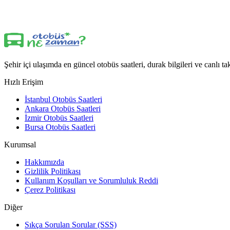
Şehir içi ulaşımda en güncel otobüs saatleri, durak bilgileri ve canlı 
Hızlı Erişim
İstanbul Otobüs Saatleri
Ankara Otobüs Saatleri
İzmir Otobüs Saatleri
Bursa Otobüs Saatleri
Kurumsal
Hakkımızda
Gizlilik Politikası
Kullanım Koşulları ve Sorumluluk Reddi
Çerez Politikası
Diğer
Sıkça Sorulan Sorular (SSS)