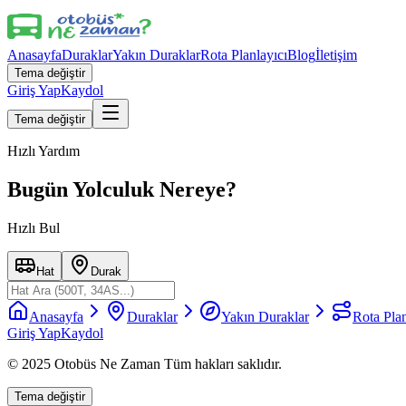
Anasayfa
Duraklar
Yakın Duraklar
Rota Planlayıcı
Blog
İletişim
Tema değiştir
Giriş Yap
Kaydol
Tema değiştir
Hızlı Yardım
Bugün Yolculuk Nereye?
Hızlı Bul
Hat
Durak
Anasayfa
Duraklar
Yakın Duraklar
Rota Plan
Giriş Yap
Kaydol
© 2025 Otobüs Ne Zaman Tüm hakları saklıdır.
Tema değiştir