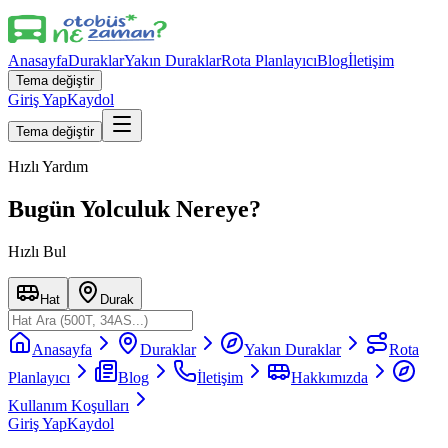
Anasayfa
Duraklar
Yakın Duraklar
Rota Planlayıcı
Blog
İletişim
Tema değiştir
Giriş Yap
Kaydol
Tema değiştir
Hızlı Yardım
Bugün Yolculuk Nereye?
Hızlı Bul
Hat
Durak
Anasayfa
Duraklar
Yakın Duraklar
Rota
Planlayıcı
Blog
İletişim
Hakkımızda
Kullanım Koşulları
Giriş Yap
Kaydol