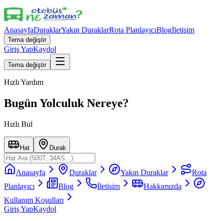
Anasayfa
Duraklar
Yakın Duraklar
Rota Planlayıcı
Blog
İletişim
Tema değiştir
Giriş Yap
Kaydol
Tema değiştir
Hızlı Yardım
Bugün Yolculuk Nereye?
Hızlı Bul
Hat
Durak
Anasayfa
Duraklar
Yakın Duraklar
Rota
Planlayıcı
Blog
İletişim
Hakkımızda
Kullanım Koşulları
Giriş Yap
Kaydol