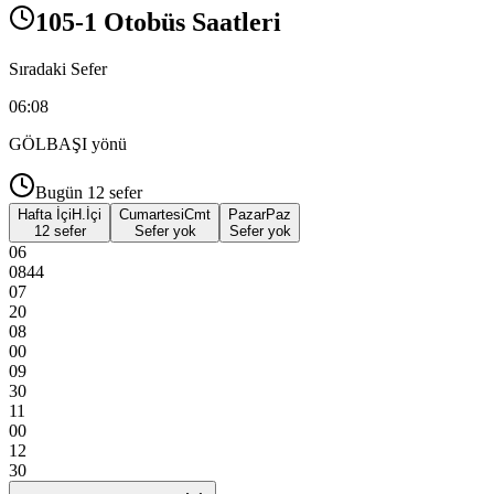
105-1 Otobüs Saatleri
Sıradaki Sefer
06:08
GÖLBAŞI
yönü
Bugün
12
sefer
Hafta İçi
H.İçi
Cumartesi
Cmt
Pazar
Paz
12 sefer
Sefer yok
Sefer yok
06
08
44
07
20
08
00
09
30
11
00
12
30