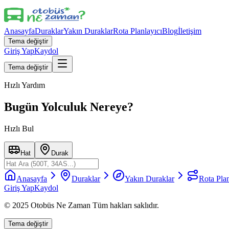
Anasayfa
Duraklar
Yakın Duraklar
Rota Planlayıcı
Blog
İletişim
Tema değiştir
Giriş Yap
Kaydol
Tema değiştir
Hızlı Yardım
Bugün Yolculuk Nereye?
Hızlı Bul
Hat
Durak
Anasayfa
Duraklar
Yakın Duraklar
Rota Plan
Giriş Yap
Kaydol
© 2025 Otobüs Ne Zaman Tüm hakları saklıdır.
Tema değiştir