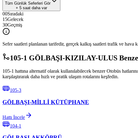
Tüm Günlük Seferleri Gör
+
5
saat daha var
00
Sıradaki
15
Gelecek
30
Geçmiş
Sefer saatleri planlanan tarifedir, gerçek kalkış saatleri trafik ve hava k
105-1 GÖLBAŞI-KIZILAY-ULUS Benzer H
105-1 hattına alternatif olarak kullanılabilecek benzer Otobüs h
karşılaştırarak daha hızlı ve pratik ulaşım rotalarını keşfedin.
105-3
GÖLBAŞI-MİLLİ KÜTÜPHANE
Hattı İncele
104-1
GÖLBAŞI-AKKÖPRÜ