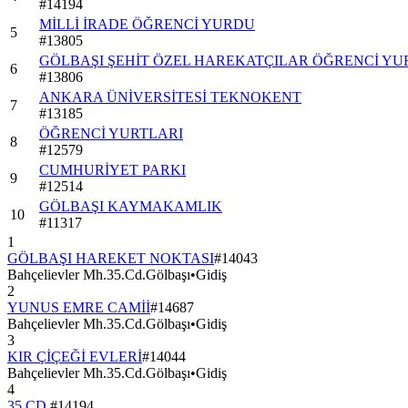
#
14194
MİLLİ İRADE ÖĞRENCİ YURDU
5
#
13805
GÖLBAŞI ŞEHİT ÖZEL HAREKATÇILAR ÖĞRENCİ Y
6
#
13806
ANKARA ÜNİVERSİTESİ TEKNOKENT
7
#
13185
ÖĞRENCİ YURTLARI
8
#
12579
CUMHURİYET PARKI
9
#
12514
GÖLBAŞI KAYMAKAMLIK
10
#
11317
1
GÖLBAŞI HAREKET NOKTASI
#
14043
Bahçelievler Mh.35.Cd.Gölbaşı
•
Gidiş
2
YUNUS EMRE CAMİİ
#
14687
Bahçelievler Mh.35.Cd.Gölbaşı
•
Gidiş
3
KIR ÇİÇEĞİ EVLERİ
#
14044
Bahçelievler Mh.35.Cd.Gölbaşı
•
Gidiş
4
35.CD.
#
14194