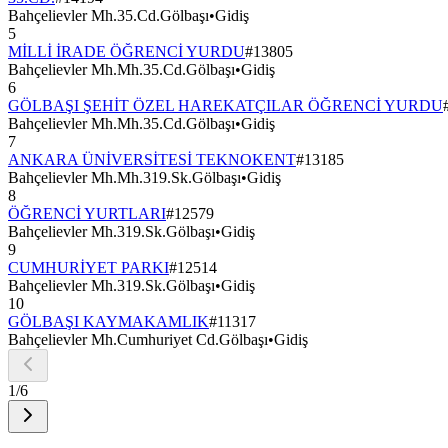
Bahçelievler Mh.35.Cd.Gölbaşı
•
Gidiş
5
MİLLİ İRADE ÖĞRENCİ YURDU
#
13805
Bahçelievler Mh.Mh.35.Cd.Gölbaşı
•
Gidiş
6
GÖLBAŞI ŞEHİT ÖZEL HAREKATÇILAR ÖĞRENCİ YURDU
Bahçelievler Mh.Mh.35.Cd.Gölbaşı
•
Gidiş
7
ANKARA ÜNİVERSİTESİ TEKNOKENT
#
13185
Bahçelievler Mh.Mh.319.Sk.Gölbaşı
•
Gidiş
8
ÖĞRENCİ YURTLARI
#
12579
Bahçelievler Mh.319.Sk.Gölbaşı
•
Gidiş
9
CUMHURİYET PARKI
#
12514
Bahçelievler Mh.319.Sk.Gölbaşı
•
Gidiş
10
GÖLBAŞI KAYMAKAMLIK
#
11317
Bahçelievler Mh.Cumhuriyet Cd.Gölbaşı
•
Gidiş
1
/
6