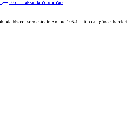
n
105-1
Hakkında Yorum Yap
izmet vermektedir. Ankara 105-1 hattına ait güncel hareket