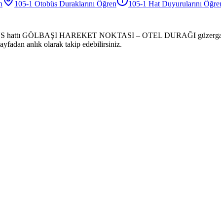
n
105-1
Otobüs
Duraklarını Öğren
105-1
Hat Duyurularını Öğre
US hattı GÖLBAŞI HAREKET NOKTASI – OTEL DURAĞI güzergahında h
ayfadan anlık olarak takip edebilirsiniz.