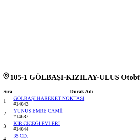
105-1 GÖLBAŞI-KIZILAY-ULUS Otobüs
Sıra
Durak Adı
GÖLBAŞI HAREKET NOKTASI
1
#
14043
YUNUS EMRE CAMİİ
2
#
14687
KIR ÇİÇEĞİ EVLERİ
3
#
14044
35.CD.
4