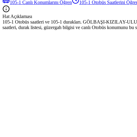
105-1
Canlı Konumlarını Öğren
105-1
Otobüs
Saatlerini Öğre
Hat Açıklaması
105-1 Otobüs saatleri ve 105-1 durakları. GÖLBAŞI-KIZILAY-UL
saatleri, durak listesi, güzergah bilgisi ve canlı Otobüs konumunu bu s