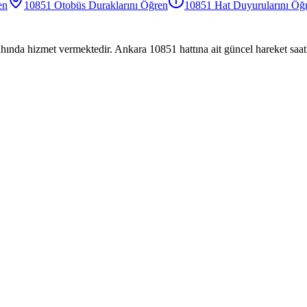
en
10851
Otobüs
Duraklarını Öğren
10851
Hat Duyurularını Öğ
hında hizmet vermektedir. Ankara 10851 hattına ait güncel hareket saatl