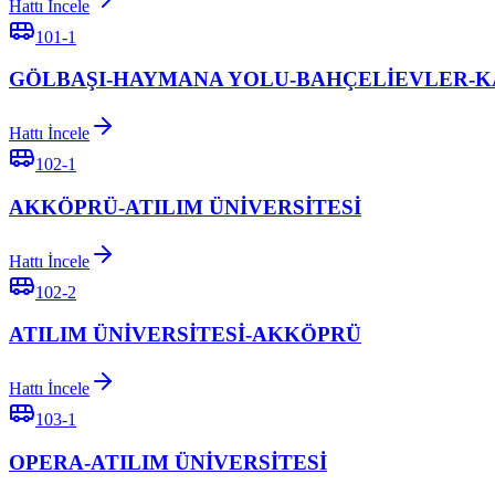
Hattı İncele
101-1
GÖLBAŞI-HAYMANA YOLU-BAHÇELİEVLER-
Hattı İncele
102-1
AKKÖPRÜ-ATILIM ÜNİVERSİTESİ
Hattı İncele
102-2
ATILIM ÜNİVERSİTESİ-AKKÖPRÜ
Hattı İncele
103-1
OPERA-ATILIM ÜNİVERSİTESİ