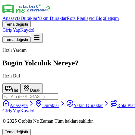
Anasayfa
Duraklar
Yakın Duraklar
Rota Planlayıcı
Blog
İletişim
Tema değiştir
Giriş Yap
Kaydol
Tema değiştir
Hızlı Yardım
Bugün Yolculuk Nereye?
Hızlı Bul
Hat
Durak
Anasayfa
Duraklar
Yakın Duraklar
Rota Plan
Giriş Yap
Kaydol
© 2025 Otobüs Ne Zaman Tüm hakları saklıdır.
Tema değiştir