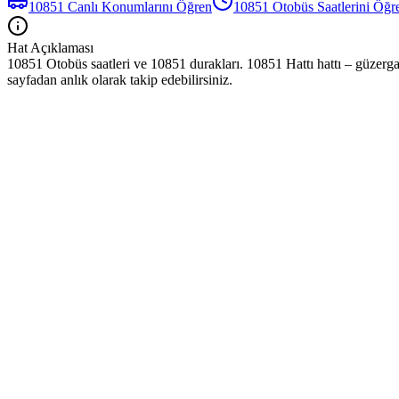
10851
Canlı Konumlarını Öğren
10851
Otobüs
Saatlerini Öğr
Hat Açıklaması
10851 Otobüs saatleri ve 10851 durakları. 10851 Hattı hattı – güzerga
sayfadan anlık olarak takip edebilirsiniz.