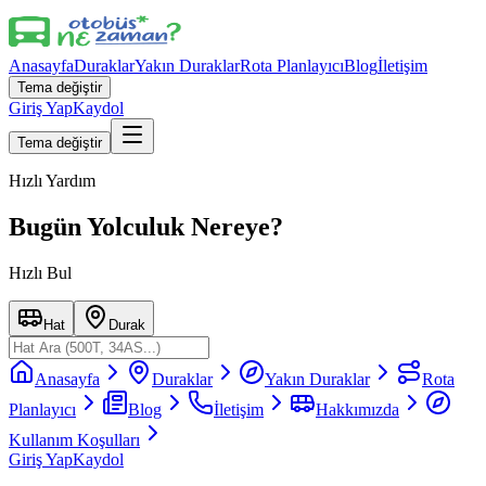
Anasayfa
Duraklar
Yakın Duraklar
Rota Planlayıcı
Blog
İletişim
Tema değiştir
Giriş Yap
Kaydol
Tema değiştir
Hızlı Yardım
Bugün Yolculuk Nereye?
Hızlı Bul
Hat
Durak
Anasayfa
Duraklar
Yakın Duraklar
Rota
Planlayıcı
Blog
İletişim
Hakkımızda
Kullanım Koşulları
Giriş Yap
Kaydol