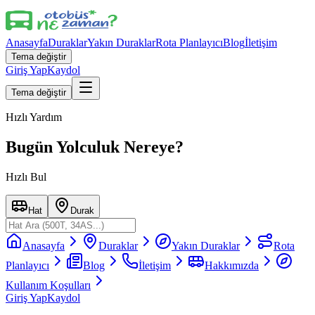
Anasayfa
Duraklar
Yakın Duraklar
Rota Planlayıcı
Blog
İletişim
Tema değiştir
Giriş Yap
Kaydol
Tema değiştir
Hızlı Yardım
Bugün Yolculuk Nereye?
Hızlı Bul
Hat
Durak
Anasayfa
Duraklar
Yakın Duraklar
Rota
Planlayıcı
Blog
İletişim
Hakkımızda
Kullanım Koşulları
Giriş Yap
Kaydol