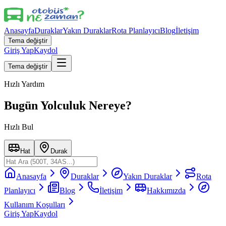
Anasayfa
Duraklar
Yakın Duraklar
Rota Planlayıcı
Blog
İletişim
Tema değiştir
Giriş Yap
Kaydol
Tema değiştir
Hızlı Yardım
Bugün Yolculuk Nereye?
Hızlı Bul
Hat
Durak
Anasayfa
Duraklar
Yakın Duraklar
Rota
Planlayıcı
Blog
İletişim
Hakkımızda
Kullanım Koşulları
Giriş Yap
Kaydol