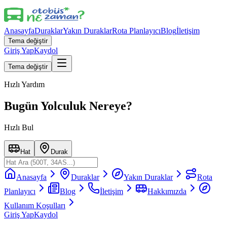
Anasayfa
Duraklar
Yakın Duraklar
Rota Planlayıcı
Blog
İletişim
Tema değiştir
Giriş Yap
Kaydol
Tema değiştir
Hızlı Yardım
Bugün Yolculuk Nereye?
Hızlı Bul
Hat
Durak
Anasayfa
Duraklar
Yakın Duraklar
Rota
Planlayıcı
Blog
İletişim
Hakkımızda
Kullanım Koşulları
Giriş Yap
Kaydol