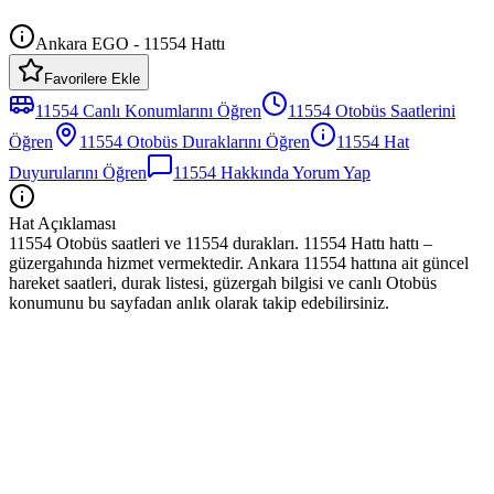
Ankara EGO - 11554 Hattı
Favorilere Ekle
11554
Canlı Konumlarını Öğren
11554
Otobüs
Saatlerini
Öğren
11554
Otobüs
Duraklarını Öğren
11554
Hat
Duyurularını Öğren
11554
Hakkında Yorum Yap
Hat Açıklaması
11554 Otobüs saatleri ve 11554 durakları. 11554 Hattı hattı –
güzergahında hizmet vermektedir. Ankara 11554 hattına ait güncel
hareket saatleri, durak listesi, güzergah bilgisi ve canlı Otobüs
konumunu bu sayfadan anlık olarak takip edebilirsiniz.