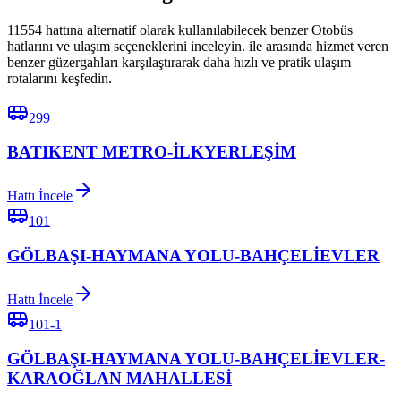
11554 hattına alternatif olarak kullanılabilecek benzer Otobüs
hatlarını ve ulaşım seçeneklerini inceleyin. ile arasında hizmet veren
benzer güzergahları karşılaştırarak daha hızlı ve pratik ulaşım
rotalarını keşfedin.
299
BATIKENT METRO-İLKYERLEŞİM
Hattı İncele
101
GÖLBAŞI-HAYMANA YOLU-BAHÇELİEVLER
Hattı İncele
101-1
GÖLBAŞI-HAYMANA YOLU-BAHÇELİEVLER-
KARAOĞLAN MAHALLESİ