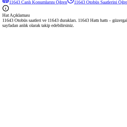
11643
Canlı Konumlarını Öğren
11643
Otobüs
Saatlerini Öğr
Hat Açıklaması
11643 Otobüs saatleri ve 11643 durakları. 11643 Hattı hattı – güzerga
sayfadan anlık olarak takip edebilirsiniz.