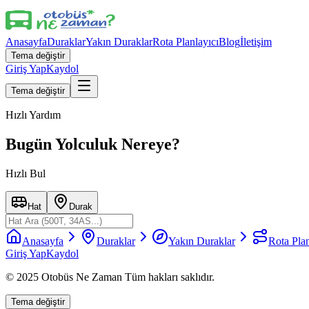
Anasayfa
Duraklar
Yakın Duraklar
Rota Planlayıcı
Blog
İletişim
Tema değiştir
Giriş Yap
Kaydol
Tema değiştir
Hızlı Yardım
Bugün Yolculuk Nereye?
Hızlı Bul
Hat
Durak
Anasayfa
Duraklar
Yakın Duraklar
Rota Plan
Giriş Yap
Kaydol
© 2025 Otobüs Ne Zaman Tüm hakları saklıdır.
Tema değiştir