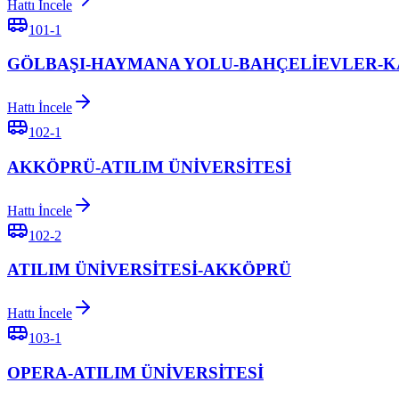
Hattı İncele
101-1
GÖLBAŞI-HAYMANA YOLU-BAHÇELİEVLER-
Hattı İncele
102-1
AKKÖPRÜ-ATILIM ÜNİVERSİTESİ
Hattı İncele
102-2
ATILIM ÜNİVERSİTESİ-AKKÖPRÜ
Hattı İncele
103-1
OPERA-ATILIM ÜNİVERSİTESİ