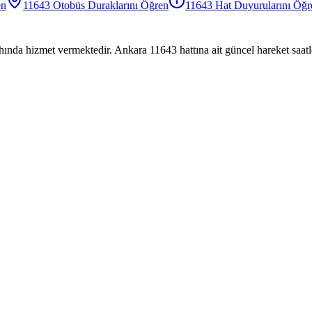
en
11643
Otobüs
Duraklarını Öğren
11643
Hat Duyurularını Öğr
hında hizmet vermektedir. Ankara 11643 hattına ait güncel hareket saatl