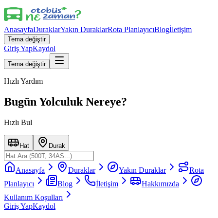
Anasayfa
Duraklar
Yakın Duraklar
Rota Planlayıcı
Blog
İletişim
Tema değiştir
Giriş Yap
Kaydol
Tema değiştir
Hızlı Yardım
Bugün Yolculuk Nereye?
Hızlı Bul
Hat
Durak
Anasayfa
Duraklar
Yakın Duraklar
Rota
Planlayıcı
Blog
İletişim
Hakkımızda
Kullanım Koşulları
Giriş Yap
Kaydol