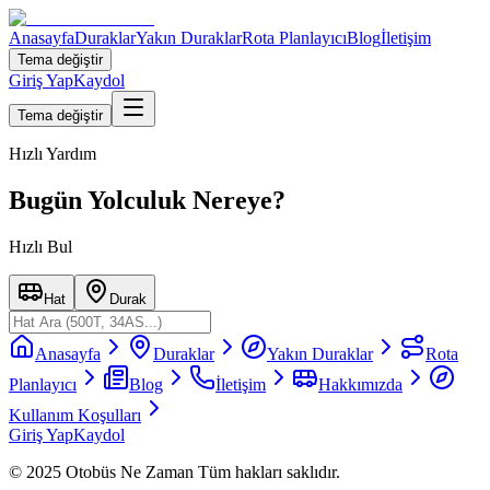
Anasayfa
Duraklar
Yakın Duraklar
Rota Planlayıcı
Blog
İletişim
Tema değiştir
Giriş Yap
Kaydol
Tema değiştir
Hızlı Yardım
Bugün Yolculuk Nereye?
Hızlı Bul
Hat
Durak
Anasayfa
Duraklar
Yakın Duraklar
Rota
Planlayıcı
Blog
İletişim
Hakkımızda
Kullanım Koşulları
Giriş Yap
Kaydol
© 2025 Otobüs Ne Zaman Tüm hakları saklıdır.