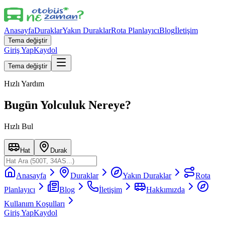
Anasayfa
Duraklar
Yakın Duraklar
Rota Planlayıcı
Blog
İletişim
Tema değiştir
Giriş Yap
Kaydol
Tema değiştir
Hızlı Yardım
Bugün Yolculuk Nereye?
Hızlı Bul
Hat
Durak
Anasayfa
Duraklar
Yakın Duraklar
Rota
Planlayıcı
Blog
İletişim
Hakkımızda
Kullanım Koşulları
Giriş Yap
Kaydol