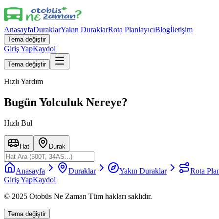
Anasayfa
Duraklar
Yakın Duraklar
Rota Planlayıcı
Blog
İletişim
Tema değiştir
Giriş Yap
Kaydol
Tema değiştir
Hızlı Yardım
Bugün Yolculuk Nereye?
Hızlı Bul
Hat
Durak
Anasayfa
Duraklar
Yakın Duraklar
Rota Plan
Giriş Yap
Kaydol
© 2025 Otobüs Ne Zaman Tüm hakları saklıdır.
Tema değiştir