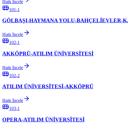
Hattı İncele
101-1
GÖLBAŞI-HAYMANA YOLU-BAHÇELİEVLER-
Hattı İncele
102-1
AKKÖPRÜ-ATILIM ÜNİVERSİTESİ
Hattı İncele
102-2
ATILIM ÜNİVERSİTESİ-AKKÖPRÜ
Hattı İncele
103-1
OPERA-ATILIM ÜNİVERSİTESİ