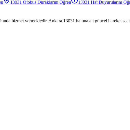
en
13031
Otobüs
Duraklarını Öğren
13031
Hat Duyurularını Öğ
hında hizmet vermektedir. Ankara 13031 hattına ait güncel hareket saatl