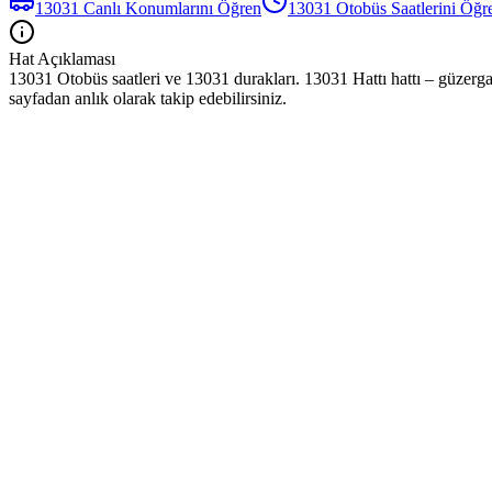
13031
Canlı Konumlarını Öğren
13031
Otobüs
Saatlerini Öğr
Hat Açıklaması
13031 Otobüs saatleri ve 13031 durakları. 13031 Hattı hattı – güzerga
sayfadan anlık olarak takip edebilirsiniz.