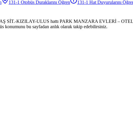
n
131-1
Otobüs
Duraklarını Öğren
131-1
Hat Duyurularını Öğre
RTAŞ SİT.-KIZILAY-ULUS hattı PARK MANZARA EVLERİ – OTEL DUR
tobüs konumunu bu sayfadan anlık olarak takip edebilirsiniz.