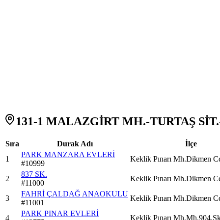
131-1 MALAZGİRT MH.-TURTAŞ SİT.-
Sıra
Durak Adı
İlçe
PARK MANZARA EVLERİ
1
Keklik Pınarı Mh.Dikmen C
#
10999
837 SK.
2
Keklik Pınarı Mh.Dikmen C
#
11000
FAHRİ ÇALDAĞ ANAOKULU
3
Keklik Pınarı Mh.Dikmen C
#
11001
PARK PINAR EVLERİ
4
Keklik Pınarı Mh.Mh.904.S