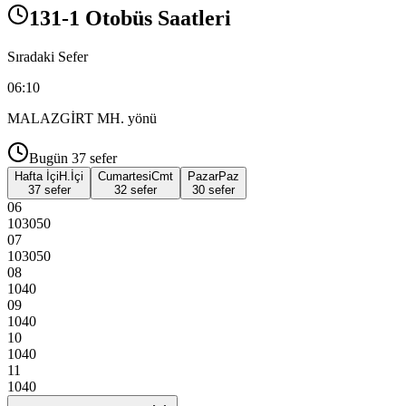
131-1 Otobüs Saatleri
Sıradaki Sefer
06:10
MALAZGİRT MH.
yönü
Bugün
37
sefer
Hafta İçi
H.İçi
Cumartesi
Cmt
Pazar
Paz
37 sefer
32 sefer
30 sefer
06
10
30
50
07
10
30
50
08
10
40
09
10
40
10
10
40
11
10
40