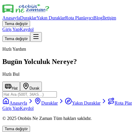
Anasayfa
Duraklar
Yakın Duraklar
Rota Planlayıcı
Blog
İletişim
Tema değiştir
Giriş Yap
Kaydol
Tema değiştir
Hızlı Yardım
Bugün Yolculuk Nereye?
Hızlı Bul
Hat
Durak
Anasayfa
Duraklar
Yakın Duraklar
Rota Plan
Giriş Yap
Kaydol
© 2025 Otobüs Ne Zaman Tüm hakları saklıdır.
Tema değiştir