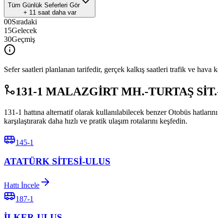
Tüm Günlük Seferleri Gör
+
11
saat daha var
00
Sıradaki
15
Gelecek
30
Geçmiş
Sefer saatleri planlanan tarifedir, gerçek kalkış saatleri trafik ve hava k
131-1 MALAZGİRT MH.-TURTAŞ SİT.-KI
131-1 hattına alternatif olarak kullanılabilecek benzer Otobüs ha
karşılaştırarak daha hızlı ve pratik ulaşım rotalarını keşfedin.
145-1
ATATÜRK SİTESİ-ULUS
Hattı İncele
187-1
İLKER-ULUS