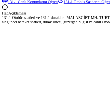
131-1
Canlı Konumlarını Öğren
131-1
Otobüs
Saatlerini Öğre
Hat Açıklaması
131-1 Otobüs saatleri ve 131-1 durakları. MALAZGİRT MH.-TU
ait güncel hareket saatleri, durak listesi, güzergah bilgisi ve canlı O