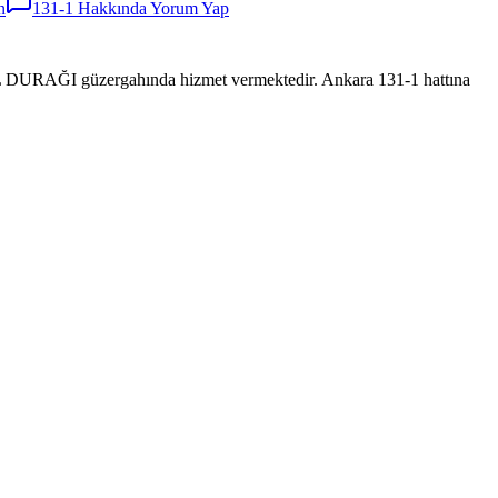
n
131-1
Hakkında Yorum Yap
AĞI güzergahında hizmet vermektedir. Ankara 131-1 hattına