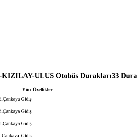
KIZILAY-ULUS Otobüs Durakları
33
Dura
Yön
Özellikler
d.Çankaya
Gidiş
d.Çankaya
Gidiş
d.Çankaya
Gidiş
k.Çankaya
Gidiş