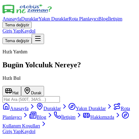
Anasayfa
Duraklar
Yakın Duraklar
Rota Planlayıcı
Blog
İletişim
Tema değiştir
Giriş Yap
Kaydol
Tema değiştir
Hızlı Yardım
Bugün Yolculuk Nereye?
Hızlı Bul
Hat
Durak
Anasayfa
Duraklar
Yakın Duraklar
Rota
Planlayıcı
Blog
İletişim
Hakkımızda
Kullanım Koşulları
Giriş Yap
Kaydol