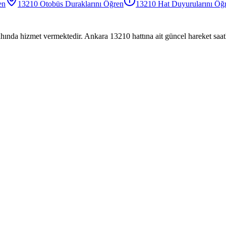
en
13210
Otobüs
Duraklarını Öğren
13210
Hat Duyurularını Öğ
hında hizmet vermektedir. Ankara 13210 hattına ait güncel hareket saatl