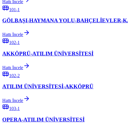
Hattı İncele
101-1
GÖLBAŞI-HAYMANA YOLU-BAHÇELİEVLER-
Hattı İncele
102-1
AKKÖPRÜ-ATILIM ÜNİVERSİTESİ
Hattı İncele
102-2
ATILIM ÜNİVERSİTESİ-AKKÖPRÜ
Hattı İncele
103-1
OPERA-ATILIM ÜNİVERSİTESİ