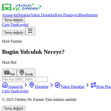
Anasayfa
Duraklar
Yakın Duraklar
Rota Planlayıcı
Blog
İletişim
Tema değiştir
Giriş Yap
Kaydol
Tema değiştir
Hızlı Yardım
Bugün Yolculuk Nereye?
Hızlı Bul
Hat
Durak
Anasayfa
Duraklar
Yakın Duraklar
Rota Plan
Giriş Yap
Kaydol
© 2025 Otobüs Ne Zaman Tüm hakları saklıdır.
Tema değiştir