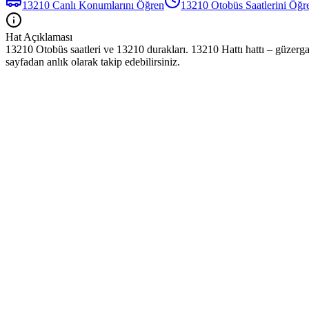
13210
Canlı Konumlarını Öğren
13210
Otobüs
Saatlerini Öğr
Hat Açıklaması
13210 Otobüs saatleri ve 13210 durakları. 13210 Hattı hattı – güzerga
sayfadan anlık olarak takip edebilirsiniz.