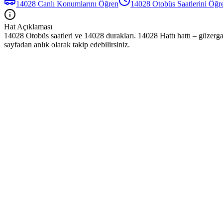
14028
Canlı Konumlarını Öğren
14028
Otobüs
Saatlerini Öğr
Hat Açıklaması
14028 Otobüs saatleri ve 14028 durakları. 14028 Hattı hattı – güzerga
sayfadan anlık olarak takip edebilirsiniz.