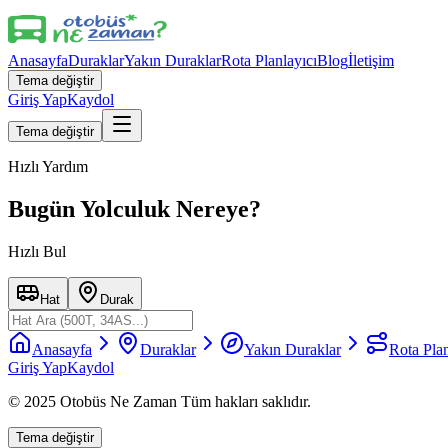
Anasayfa
Duraklar
Yakın Duraklar
Rota Planlayıcı
Blog
İletişim
Tema değiştir
Giriş Yap
Kaydol
Tema değiştir
Hızlı Yardım
Bugün Yolculuk Nereye?
Hızlı Bul
Hat
Durak
Anasayfa
Duraklar
Yakın Duraklar
Rota Plan
Giriş Yap
Kaydol
© 2025 Otobüs Ne Zaman Tüm hakları saklıdır.
Tema değiştir