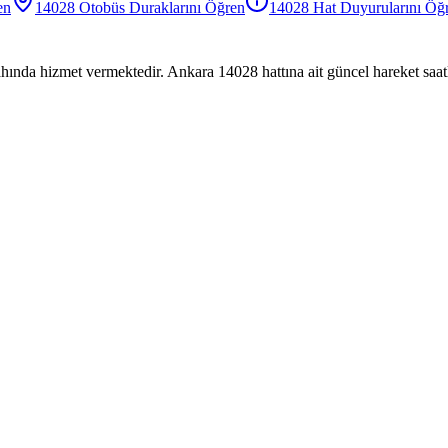
en
14028
Otobüs
Duraklarını Öğren
14028
Hat Duyurularını Öğ
hında hizmet vermektedir. Ankara 14028 hattına ait güncel hareket saatl