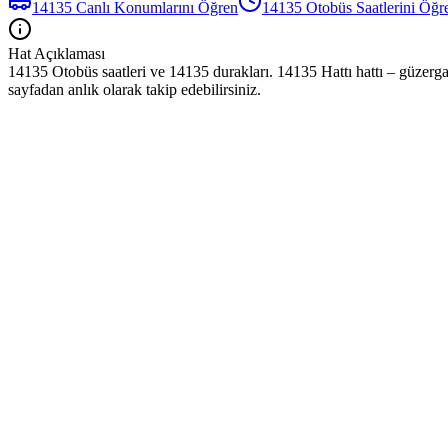
14135
Canlı Konumlarını Öğren
14135
Otobüs
Saatlerini Öğr
Hat Açıklaması
14135 Otobüs saatleri ve 14135 durakları. 14135 Hattı hattı – güzerga
sayfadan anlık olarak takip edebilirsiniz.