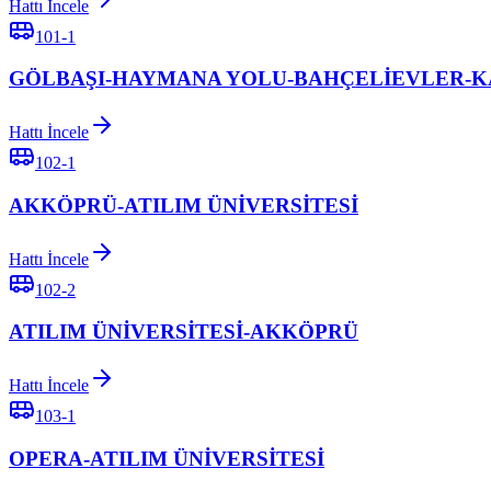
Hattı İncele
101-1
GÖLBAŞI-HAYMANA YOLU-BAHÇELİEVLER-
Hattı İncele
102-1
AKKÖPRÜ-ATILIM ÜNİVERSİTESİ
Hattı İncele
102-2
ATILIM ÜNİVERSİTESİ-AKKÖPRÜ
Hattı İncele
103-1
OPERA-ATILIM ÜNİVERSİTESİ