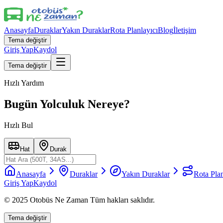
Anasayfa
Duraklar
Yakın Duraklar
Rota Planlayıcı
Blog
İletişim
Tema değiştir
Giriş Yap
Kaydol
Tema değiştir
Hızlı Yardım
Bugün Yolculuk Nereye?
Hızlı Bul
Hat
Durak
Anasayfa
Duraklar
Yakın Duraklar
Rota Plan
Giriş Yap
Kaydol
© 2025 Otobüs Ne Zaman Tüm hakları saklıdır.
Tema değiştir