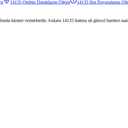
en
14135
Otobüs
Duraklarını Öğren
14135
Hat Duyurularını Öğ
hında hizmet vermektedir. Ankara 14135 hattına ait güncel hareket saatl