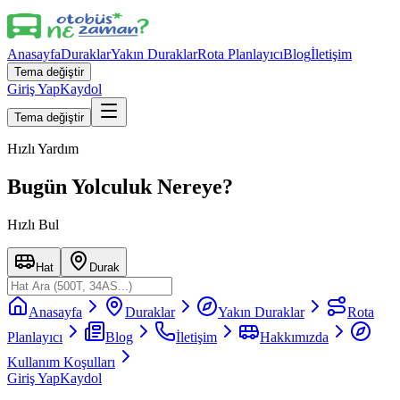
Anasayfa
Duraklar
Yakın Duraklar
Rota Planlayıcı
Blog
İletişim
Tema değiştir
Giriş Yap
Kaydol
Tema değiştir
Hızlı Yardım
Bugün Yolculuk Nereye?
Hızlı Bul
Hat
Durak
Anasayfa
Duraklar
Yakın Duraklar
Rota
Planlayıcı
Blog
İletişim
Hakkımızda
Kullanım Koşulları
Giriş Yap
Kaydol