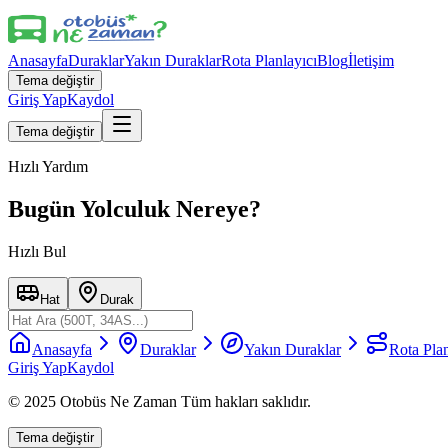
Anasayfa
Duraklar
Yakın Duraklar
Rota Planlayıcı
Blog
İletişim
Tema değiştir
Giriş Yap
Kaydol
Tema değiştir
Hızlı Yardım
Bugün Yolculuk Nereye?
Hızlı Bul
Hat
Durak
Anasayfa
Duraklar
Yakın Duraklar
Rota Plan
Giriş Yap
Kaydol
© 2025 Otobüs Ne Zaman Tüm hakları saklıdır.
Tema değiştir