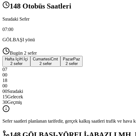
148 Otobüs Saatleri
Sıradaki Sefer
07:00
GÖLBAŞI
yönü
Bugün
2
sefer
Hafta İçi
H.İçi
Cumartesi
Cmt
Pazar
Paz
2 sefer
2 sefer
2 sefer
07
00
18
00
00
Sıradaki
15
Gelecek
30
Geçmiş
Sefer saatleri planlanan tarifedir, gerçek kalkış saatleri trafik ve hava k
148 GÖLBAŞI-YÖRELİ-ABAZLI MH. Benz