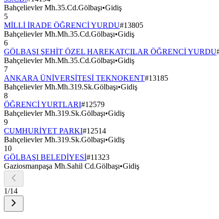
Bahçelievler Mh.35.Cd.Gölbaşı
•
Gidiş
5
MİLLİ İRADE ÖĞRENCİ YURDU
#
13805
Bahçelievler Mh.Mh.35.Cd.Gölbaşı
•
Gidiş
6
GÖLBAŞI ŞEHİT ÖZEL HAREKATÇILAR ÖĞRENCİ YURDU
Bahçelievler Mh.Mh.35.Cd.Gölbaşı
•
Gidiş
7
ANKARA ÜNİVERSİTESİ TEKNOKENT
#
13185
Bahçelievler Mh.Mh.319.Sk.Gölbaşı
•
Gidiş
8
ÖĞRENCİ YURTLARI
#
12579
Bahçelievler Mh.319.Sk.Gölbaşı
•
Gidiş
9
CUMHURİYET PARKI
#
12514
Bahçelievler Mh.319.Sk.Gölbaşı
•
Gidiş
10
GÖLBAŞI BELEDİYESİ
#
11323
Gaziosmanpaşa Mh.Sahil Cd.Gölbaşı
•
Gidiş
1
/
14