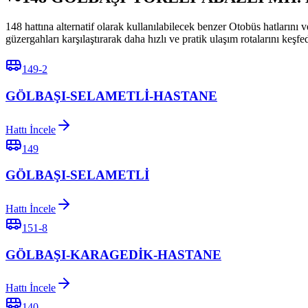
148 hattına alternatif olarak kullanılabilecek benzer Otobüs hat
güzergahları karşılaştırarak daha hızlı ve pratik ulaşım rotalarını keşfe
149-2
GÖLBAŞI-SELAMETLİ-HASTANE
Hattı İncele
149
GÖLBAŞI-SELAMETLİ
Hattı İncele
151-8
GÖLBAŞI-KARAGEDİK-HASTANE
Hattı İncele
140