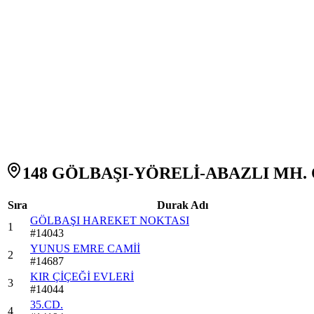
148 GÖLBAŞI-YÖRELİ-ABAZLI MH. Ot
Sıra
Durak Adı
GÖLBAŞI HAREKET NOKTASI
1
#
14043
YUNUS EMRE CAMİİ
2
#
14687
KIR ÇİÇEĞİ EVLERİ
3
#
14044
35.CD.
4