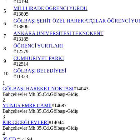
#
14194
MİLLİ İRADE ÖĞRENCİ YURDU
5
#
13805
GÖLBAŞI ŞEHİT ÖZEL HAREKATÇILAR ÖĞRENCİ Y
6
#
13806
ANKARA ÜNİVERSİTESİ TEKNOKENT
7
#
13185
ÖĞRENCİ YURTLARI
8
#
12579
CUMHURİYET PARKI
9
#
12514
GÖLBAŞI BELEDİYESİ
10
#
11323
1
GÖLBAŞI HAREKET NOKTASI
#
14043
Bahçelievler Mh.35.Cd.Gölbaşı
•
Gidiş
2
YUNUS EMRE CAMİİ
#
14687
Bahçelievler Mh.35.Cd.Gölbaşı
•
Gidiş
3
KIR ÇİÇEĞİ EVLERİ
#
14044
Bahçelievler Mh.35.Cd.Gölbaşı
•
Gidiş
4
35.CD.
#
14194