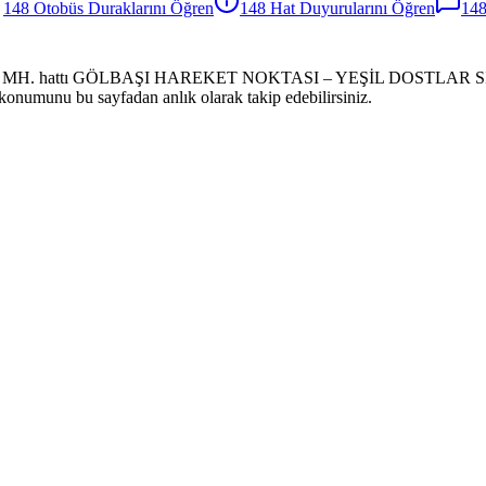
148
Otobüs
Duraklarını Öğren
148
Hat Duyurularını Öğren
14
I MH. hattı GÖLBAŞI HAREKET NOKTASI – YEŞİL DOSTLAR SİTESİ g
s konumunu bu sayfadan anlık olarak takip edebilirsiniz.