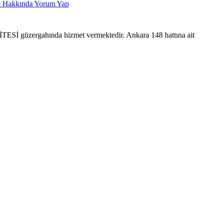
8
Hakkında Yorum Yap
üzergahında hizmet vermektedir. Ankara 148 hattına ait