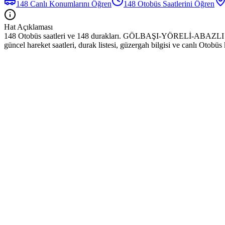
148
Canlı Konumlarını Öğren
148
Otobüs
Saatlerini Öğren
Hat Açıklaması
148 Otobüs saatleri ve 148 durakları. GÖLBAŞI-YÖRELİ-ABAZL
güncel hareket saatleri, durak listesi, güzergah bilgisi ve canlı Otobü