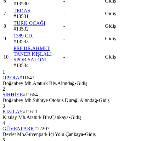
6
-
Gidiş
#
13530
TEDAŞ
7
-
Gidiş
#
13531
TÜRK OCAĞI
8
-
Gidiş
#
13532
1389 CD.
9
-
Gidiş
#
13533
PRF.DR.AHMET
TANER KIŞLALI
10
-
Gidiş
SPOR SALONU
#
13534
1
OPERA
#
11647
Doğanbey Mh.Atatürk Blv.Altındağ
•
Gidiş
2
SIHHİYE
#
11664
Doğanbey Mh.Sıhhıye Otobüs Durağı Altındağ
•
Gidiş
3
KIZILAY
#
11611
Kızılay Mh.Atatürk Blv.Çankaya
•
Gidiş
4
GÜVENPARK
#
12207
Devlet Mh.Güvenpark İçi Yolu Çankaya
•
Gidiş
5