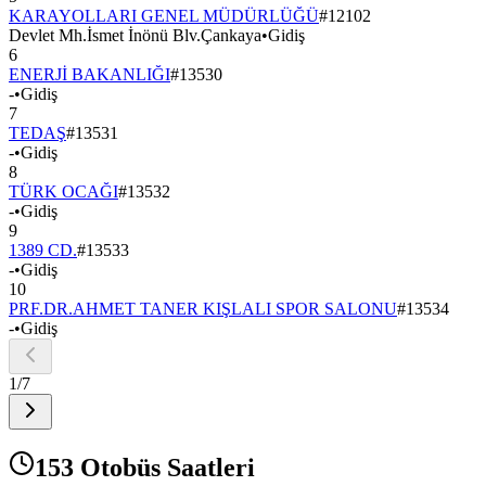
KARAYOLLARI GENEL MÜDÜRLÜĞÜ
#
12102
Devlet Mh.İsmet İnönü Blv.Çankaya
•
Gidiş
6
ENERJİ BAKANLIĞI
#
13530
-
•
Gidiş
7
TEDAŞ
#
13531
-
•
Gidiş
8
TÜRK OCAĞI
#
13532
-
•
Gidiş
9
1389 CD.
#
13533
-
•
Gidiş
10
PRF.DR.AHMET TANER KIŞLALI SPOR SALONU
#
13534
-
•
Gidiş
1
/
7
153 Otobüs Saatleri