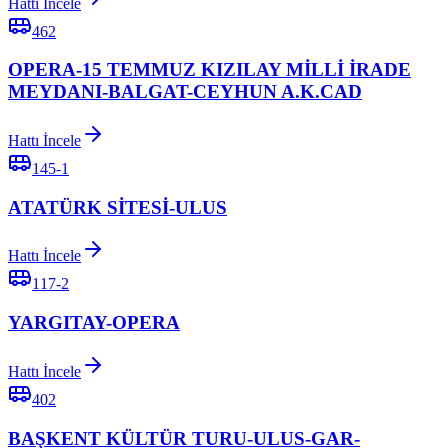
Hattı İncele
462
OPERA-15 TEMMUZ KIZILAY MİLLİ İRADE
MEYDANI-BALGAT-CEYHUN A.K.CAD
Hattı İncele
145-1
ATATÜRK SİTESİ-ULUS
Hattı İncele
117-2
YARGITAY-OPERA
Hattı İncele
402
BAŞKENT KÜLTÜR TURU-ULUS-GAR-