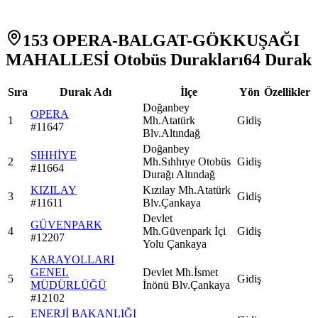
153 OPERA-BALGAT-GÖKKUŞAĞI
MAHALLESİ Otobüs Durakları
64
Durak
Sıra
Durak Adı
İlçe
Yön
Özellikler
Doğanbey
OPERA
1
Mh.Atatürk
Gidiş
#
11647
Blv.Altındağ
Doğanbey
SIHHİYE
2
Mh.Sıhhıye Otobüs
Gidiş
#
11664
Durağı Altındağ
KIZILAY
Kızılay Mh.Atatürk
3
Gidiş
#
11611
Blv.Çankaya
Devlet
GÜVENPARK
4
Mh.Güvenpark İçi
Gidiş
#
12207
Yolu Çankaya
KARAYOLLARI
GENEL
Devlet Mh.İsmet
5
Gidiş
MÜDÜRLÜĞÜ
İnönü Blv.Çankaya
#
12102
ENERJİ BAKANLIĞI