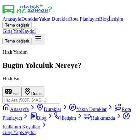
Anasayfa
Duraklar
Yakın Duraklar
Rota Planlayıcı
Blog
İletişim
Tema değiştir
Giriş Yap
Kaydol
Tema değiştir
Hızlı Yardım
Bugün Yolculuk Nereye?
Hızlı Bul
Hat
Durak
Anasayfa
Duraklar
Yakın Duraklar
Rota
Planlayıcı
Blog
İletişim
Hakkımızda
Kullanım Koşulları
Giriş Yap
Kaydol