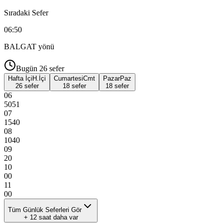
Sıradaki Sefer
06:50
BALGAT
yönü
Bugün
26
sefer
Hafta İçi
H.İçi
Cumartesi
Cmt
Pazar
Paz
26 sefer
18 sefer
18 sefer
06
50
51
07
15
40
08
10
40
09
20
10
00
11
00
Tüm Günlük Seferleri Gör
+
12
saat daha var