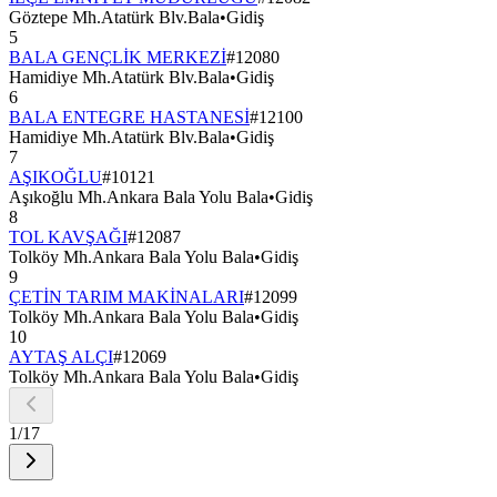
Göztepe Mh.Atatürk Blv.Bala
•
Gidiş
5
BALA GENÇLİK MERKEZİ
#
12080
Hamidiye Mh.Atatürk Blv.Bala
•
Gidiş
6
BALA ENTEGRE HASTANESİ
#
12100
Hamidiye Mh.Atatürk Blv.Bala
•
Gidiş
7
AŞIKOĞLU
#
10121
Aşıkoğlu Mh.Ankara Bala Yolu Bala
•
Gidiş
8
TOL KAVŞAĞI
#
12087
Tolköy Mh.Ankara Bala Yolu Bala
•
Gidiş
9
ÇETİN TARIM MAKİNALARI
#
12099
Tolköy Mh.Ankara Bala Yolu Bala
•
Gidiş
10
AYTAŞ ALÇI
#
12069
Tolköy Mh.Ankara Bala Yolu Bala
•
Gidiş
1
/
17