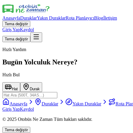
Anasayfa
Duraklar
Yakın Duraklar
Rota Planlayıcı
Blog
İletişim
Tema değiştir
Giriş Yap
Kaydol
Tema değiştir
Hızlı Yardım
Bugün Yolculuk Nereye?
Hızlı Bul
Hat
Durak
Anasayfa
Duraklar
Yakın Duraklar
Rota Plan
Giriş Yap
Kaydol
© 2025 Otobüs Ne Zaman Tüm hakları saklıdır.
Tema değiştir