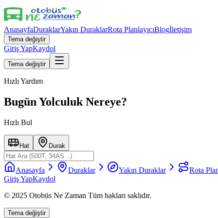
Anasayfa
Duraklar
Yakın Duraklar
Rota Planlayıcı
Blog
İletişim
Tema değiştir
Giriş Yap
Kaydol
Tema değiştir
Hızlı Yardım
Bugün Yolculuk Nereye?
Hızlı Bul
Hat
Durak
Anasayfa
Duraklar
Yakın Duraklar
Rota Plan
Giriş Yap
Kaydol
© 2025 Otobüs Ne Zaman Tüm hakları saklıdır.
Tema değiştir