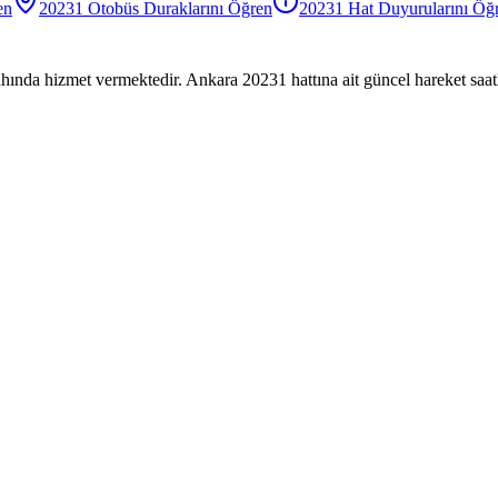
en
20231
Otobüs
Duraklarını Öğren
20231
Hat Duyurularını Öğ
hında hizmet vermektedir. Ankara 20231 hattına ait güncel hareket saatl