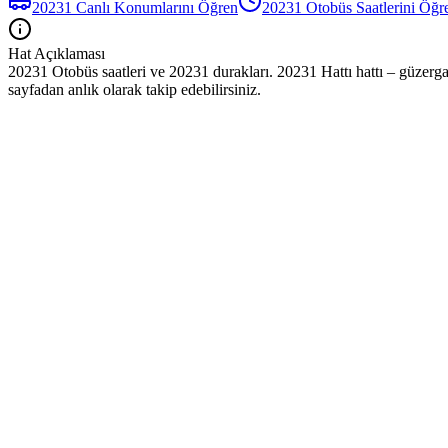
20231
Canlı Konumlarını Öğren
20231
Otobüs
Saatlerini Öğr
Hat Açıklaması
20231 Otobüs saatleri ve 20231 durakları. 20231 Hattı hattı – güzerga
sayfadan anlık olarak takip edebilirsiniz.