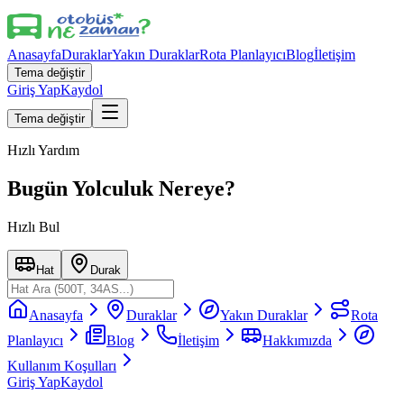
Anasayfa
Duraklar
Yakın Duraklar
Rota Planlayıcı
Blog
İletişim
Tema değiştir
Giriş Yap
Kaydol
Tema değiştir
Hızlı Yardım
Bugün Yolculuk Nereye?
Hızlı Bul
Hat
Durak
Anasayfa
Duraklar
Yakın Duraklar
Rota
Planlayıcı
Blog
İletişim
Hakkımızda
Kullanım Koşulları
Giriş Yap
Kaydol