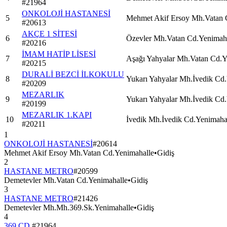
#
21964
ONKOLOJİ HASTANESİ
5
Mehmet Akif Ersoy Mh.Vatan 
#
20613
AKÇE 1 SİTESİ
6
Özevler Mh.Vatan Cd.Yenimah
#
20216
İMAM HATİP LİSESİ
7
Aşağı Yahyalar Mh.Vatan Cd.Y
#
20215
DURALİ BEZCİ İLKOKULU
8
Yukarı Yahyalar Mh.İvedik Cd
#
20209
MEZARLIK
9
Yukarı Yahyalar Mh.İvedik Cd
#
20199
MEZARLIK 1.KAPI
10
İvedik Mh.İvedik Cd.Yenimaha
#
20211
1
ONKOLOJİ HASTANESİ
#
20614
Mehmet Akif Ersoy Mh.Vatan Cd.Yenimahalle
•
Gidiş
2
HASTANE METRO
#
20599
Demetevler Mh.Vatan Cd.Yenimahalle
•
Gidiş
3
HASTANE METRO
#
21426
Demetevler Mh.Mh.369.Sk.Yenimahalle
•
Gidiş
4
369 CD.
#
21964