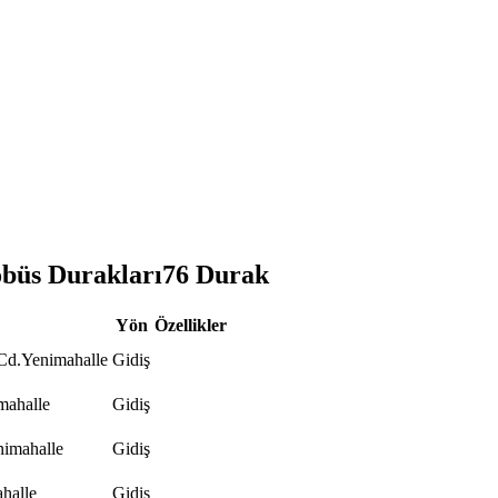
s Durakları
76
Durak
Yön
Özellikler
Cd.Yenimahalle
Gidiş
mahalle
Gidiş
imahalle
Gidiş
halle
Gidiş