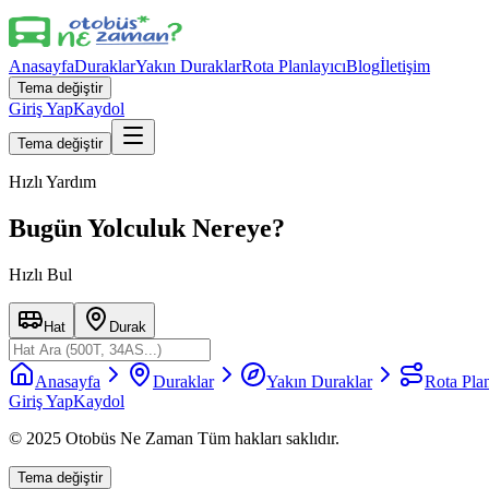
Anasayfa
Duraklar
Yakın Duraklar
Rota Planlayıcı
Blog
İletişim
Tema değiştir
Giriş Yap
Kaydol
Tema değiştir
Hızlı Yardım
Bugün Yolculuk Nereye?
Hızlı Bul
Hat
Durak
Anasayfa
Duraklar
Yakın Duraklar
Rota Plan
Giriş Yap
Kaydol
© 2025 Otobüs Ne Zaman Tüm hakları saklıdır.
Tema değiştir