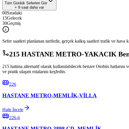
Tüm Günlük Seferleri Gör
+
9
saat daha var
00
Sıradaki
15
Gelecek
30
Geçmiş
Sefer saatleri planlanan tarifedir, gerçek kalkış saatleri trafik ve hava k
215 HASTANE METRO-YAKACIK Benzer 
215 hattına alternatif olarak kullanılabilecek benzer Otobüs hatları
ve pratik ulaşım rotalarını keşfedin.
226
HASTANE METRO-MEMLİK-VİLLA
Hattı İncele
226-6
HASTANE METRO-3898.CD.-MEMLİK