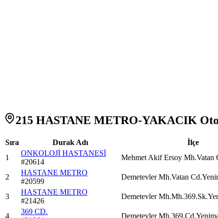
215 HASTANE METRO-YAKACIK Otobü
Sıra
Durak Adı
İlçe
ONKOLOJİ HASTANESİ
1
Mehmet Akif Ersoy Mh.Vatan 
#
20614
HASTANE METRO
2
Demetevler Mh.Vatan Cd.Yeni
#
20599
HASTANE METRO
3
Demetevler Mh.Mh.369.Sk.Yen
#
21426
369 CD.
4
Demetevler Mh.369.Cd.Yenima