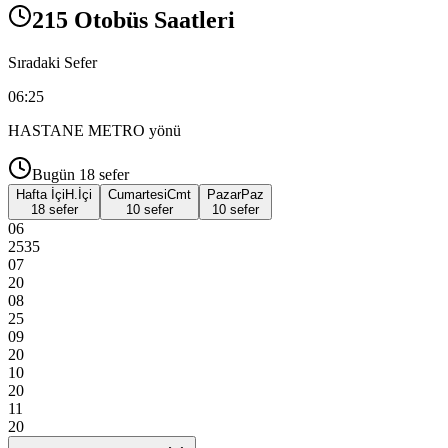
215 Otobüs Saatleri
Sıradaki Sefer
06:25
HASTANE METRO
yönü
Bugün
18
sefer
Hafta İçi
H.İçi
Cumartesi
Cmt
Pazar
Paz
18 sefer
10 sefer
10 sefer
06
25
35
07
20
08
25
09
20
10
20
11
20