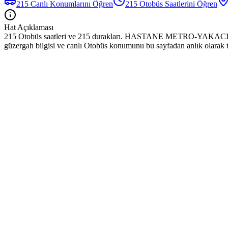
215
Canlı Konumlarını Öğren
215
Otobüs
Saatlerini Öğren
Hat Açıklaması
215 Otobüs saatleri ve 215 durakları. HASTANE METRO-YAKACIK hat
güzergah bilgisi ve canlı Otobüs konumunu bu sayfadan anlık olarak ta