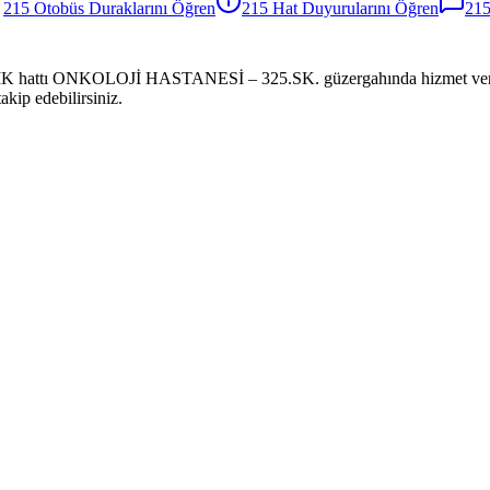
215
Otobüs
Duraklarını Öğren
215
Hat Duyurularını Öğren
21
tı ONKOLOJİ HASTANESİ – 325.SK. güzergahında hizmet vermektedir.
kip edebilirsiniz.