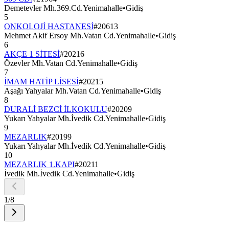
Demetevler Mh.369.Cd.Yenimahalle
•
Gidiş
5
ONKOLOJİ HASTANESİ
#
20613
Mehmet Akif Ersoy Mh.Vatan Cd.Yenimahalle
•
Gidiş
6
AKÇE 1 SİTESİ
#
20216
Özevler Mh.Vatan Cd.Yenimahalle
•
Gidiş
7
İMAM HATİP LİSESİ
#
20215
Aşağı Yahyalar Mh.Vatan Cd.Yenimahalle
•
Gidiş
8
DURALİ BEZCİ İLKOKULU
#
20209
Yukarı Yahyalar Mh.İvedik Cd.Yenimahalle
•
Gidiş
9
MEZARLIK
#
20199
Yukarı Yahyalar Mh.İvedik Cd.Yenimahalle
•
Gidiş
10
MEZARLIK 1.KAPI
#
20211
İvedik Mh.İvedik Cd.Yenimahalle
•
Gidiş
1
/
8