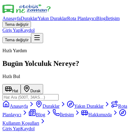
Anasayfa
Duraklar
Yakın Duraklar
Rota Planlayıcı
Blog
İletişim
Tema değiştir
Giriş Yap
Kaydol
Tema değiştir
Hızlı Yardım
Bugün Yolculuk Nereye?
Hızlı Bul
Hat
Durak
Anasayfa
Duraklar
Yakın Duraklar
Rota
Planlayıcı
Blog
İletişim
Hakkımızda
Kullanım Koşulları
Giriş Yap
Kaydol