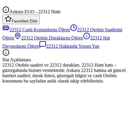
Ankara EGO - 22312 Hattı
Favorilere Ekle
22312
Canlı Konumlarını Öğren
22312
Otobüs
Saatlerini
Öğren
22312
Otobüs
Duraklarını Öğren
22312
Hat
Duyurularını Öğren
22312
Hakkında Yorum Yap
Hat Açıklaması
22312 Otobüs saatleri ve 22312 durakları. 22312 Hattı hattı –
güzergahında hizmet vermektedir. Ankara 22312 hattına ait güncel
hareket saatleri, durak listesi, güzergah bilgisi ve canlı Otobüs
konumunu bu sayfadan anlık olarak takip edebilirsiniz.