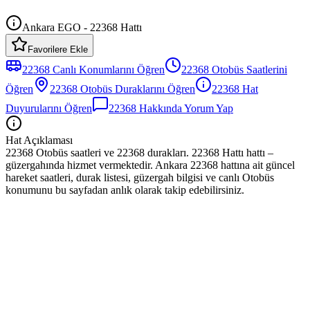
Ankara EGO - 22368 Hattı
Favorilere Ekle
22368
Canlı Konumlarını Öğren
22368
Otobüs
Saatlerini
Öğren
22368
Otobüs
Duraklarını Öğren
22368
Hat
Duyurularını Öğren
22368
Hakkında Yorum Yap
Hat Açıklaması
22368 Otobüs saatleri ve 22368 durakları. 22368 Hattı hattı –
güzergahında hizmet vermektedir. Ankara 22368 hattına ait güncel
hareket saatleri, durak listesi, güzergah bilgisi ve canlı Otobüs
konumunu bu sayfadan anlık olarak takip edebilirsiniz.