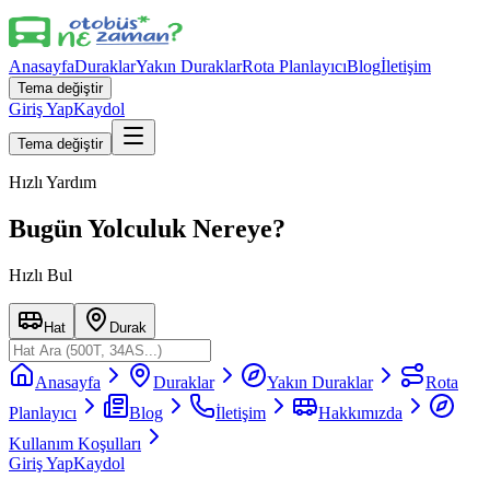
Anasayfa
Duraklar
Yakın Duraklar
Rota Planlayıcı
Blog
İletişim
Tema değiştir
Giriş Yap
Kaydol
Tema değiştir
Hızlı Yardım
Bugün Yolculuk Nereye?
Hızlı Bul
Hat
Durak
Anasayfa
Duraklar
Yakın Duraklar
Rota
Planlayıcı
Blog
İletişim
Hakkımızda
Kullanım Koşulları
Giriş Yap
Kaydol