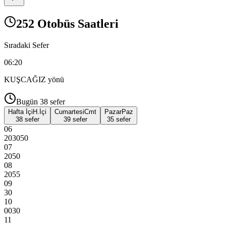
252 Otobüs Saatleri
Sıradaki Sefer
06:20
KUŞCAĞIZ
yönü
Bugün
38
sefer
Hafta İçi
H.İçi
Cumartesi
Cmt
Pazar
Paz
38 sefer
39 sefer
35 sefer
06
20
30
50
07
20
50
08
20
55
09
30
10
00
30
11