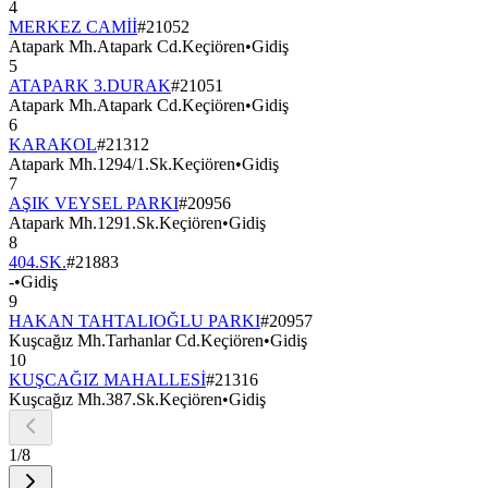
4
MERKEZ CAMİİ
#
21052
Atapark Mh.Atapark Cd.Keçiören
•
Gidiş
5
ATAPARK 3.DURAK
#
21051
Atapark Mh.Atapark Cd.Keçiören
•
Gidiş
6
KARAKOL
#
21312
Atapark Mh.1294/1.Sk.Keçiören
•
Gidiş
7
AŞIK VEYSEL PARKI
#
20956
Atapark Mh.1291.Sk.Keçiören
•
Gidiş
8
404.SK.
#
21883
-
•
Gidiş
9
HAKAN TAHTALIOĞLU PARKI
#
20957
Kuşcağız Mh.Tarhanlar Cd.Keçiören
•
Gidiş
10
KUŞCAĞIZ MAHALLESİ
#
21316
Kuşcağız Mh.387.Sk.Keçiören
•
Gidiş
1
/
8