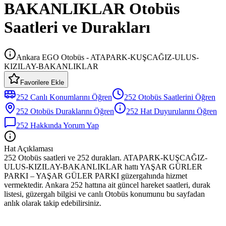
BAKANLIKLAR Otobüs
Saatleri ve Durakları
Ankara EGO Otobüs - ATAPARK-KUŞCAĞIZ-ULUS-
KIZILAY-BAKANLIKLAR
Favorilere Ekle
252
Canlı Konumlarını Öğren
252
Otobüs
Saatlerini Öğren
252
Otobüs
Duraklarını Öğren
252
Hat Duyurularını Öğren
252
Hakkında Yorum Yap
Hat Açıklaması
252 Otobüs saatleri ve 252 durakları. ATAPARK-KUŞCAĞIZ-
ULUS-KIZILAY-BAKANLIKLAR hattı YAŞAR GÜRLER
PARKI – YAŞAR GÜLER PARKI güzergahında hizmet
vermektedir. Ankara 252 hattına ait güncel hareket saatleri, durak
listesi, güzergah bilgisi ve canlı Otobüs konumunu bu sayfadan
anlık olarak takip edebilirsiniz.