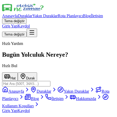
Anasayfa
Duraklar
Yakın Duraklar
Rota Planlayıcı
Blog
İletişim
Tema değiştir
Giriş Yap
Kaydol
Tema değiştir
Hızlı Yardım
Bugün Yolculuk Nereye?
Hızlı Bul
Hat
Durak
Anasayfa
Duraklar
Yakın Duraklar
Rota
Planlayıcı
Blog
İletişim
Hakkımızda
Kullanım Koşulları
Giriş Yap
Kaydol