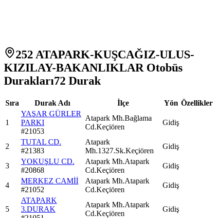
252 ATAPARK-KUŞCAĞIZ-ULUS-
KIZILAY-BAKANLIKLAR Otobüs
Durakları
72
Durak
Sıra
Durak Adı
İlçe
Yön
Özellikler
YAŞAR GÜRLER
Atapark Mh.Bağlama
1
PARKI
Gidiş
Cd.Keçiören
#
21053
TUTAL CD.
Atapark
2
Gidiş
#
21383
Mh.1327.Sk.Keçiören
YOKUŞLU CD.
Atapark Mh.Atapark
3
Gidiş
#
20868
Cd.Keçiören
MERKEZ CAMİİ
Atapark Mh.Atapark
4
Gidiş
#
21052
Cd.Keçiören
ATAPARK
Atapark Mh.Atapark
5
3.DURAK
Gidiş
Cd.Keçiören
#
21051