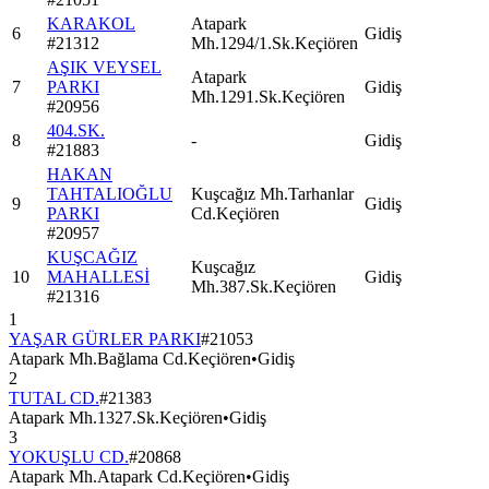
KARAKOL
Atapark
6
Gidiş
#
21312
Mh.1294/1.Sk.Keçiören
AŞIK VEYSEL
Atapark
7
PARKI
Gidiş
Mh.1291.Sk.Keçiören
#
20956
404.SK.
8
-
Gidiş
#
21883
HAKAN
TAHTALIOĞLU
Kuşcağız Mh.Tarhanlar
9
Gidiş
PARKI
Cd.Keçiören
#
20957
KUŞCAĞIZ
Kuşcağız
10
MAHALLESİ
Gidiş
Mh.387.Sk.Keçiören
#
21316
1
YAŞAR GÜRLER PARKI
#
21053
Atapark Mh.Bağlama Cd.Keçiören
•
Gidiş
2
TUTAL CD.
#
21383
Atapark Mh.1327.Sk.Keçiören
•
Gidiş
3
YOKUŞLU CD.
#
20868
Atapark Mh.Atapark Cd.Keçiören
•
Gidiş