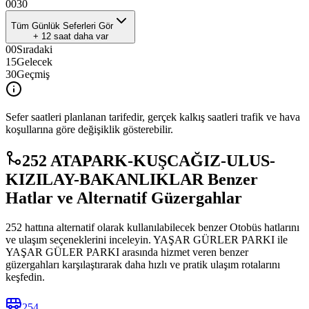
00
30
Tüm Günlük Seferleri Gör
+
12
saat daha var
00
Sıradaki
15
Gelecek
30
Geçmiş
Sefer saatleri planlanan tarifedir, gerçek kalkış saatleri trafik ve hava
koşullarına göre değişiklik gösterebilir.
252 ATAPARK-KUŞCAĞIZ-ULUS-
KIZILAY-BAKANLIKLAR Benzer
Hatlar ve Alternatif Güzergahlar
252 hattına alternatif olarak kullanılabilecek benzer Otobüs hatlarını
ve ulaşım seçeneklerini inceleyin. YAŞAR GÜRLER PARKI ile
YAŞAR GÜLER PARKI arasında hizmet veren benzer
güzergahları karşılaştırarak daha hızlı ve pratik ulaşım rotalarını
keşfedin.
254