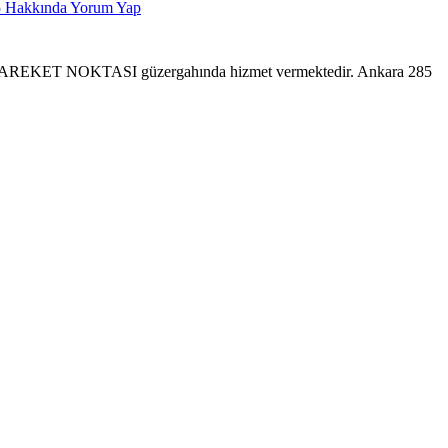
5
Hakkında Yorum Yap
KET NOKTASI güzergahında hizmet vermektedir. Ankara 285