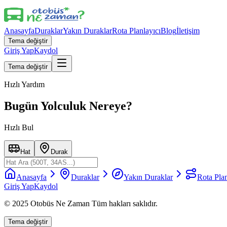
Anasayfa
Duraklar
Yakın Duraklar
Rota Planlayıcı
Blog
İletişim
Tema değiştir
Giriş Yap
Kaydol
Tema değiştir
Hızlı Yardım
Bugün Yolculuk Nereye?
Hızlı Bul
Hat
Durak
Anasayfa
Duraklar
Yakın Duraklar
Rota Plan
Giriş Yap
Kaydol
© 2025 Otobüs Ne Zaman Tüm hakları saklıdır.
Tema değiştir