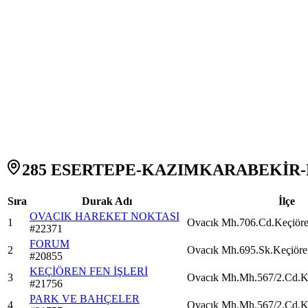
285 ESERTEPE-KAZIMKARABEKİR-KI
Sıra
Durak Adı
İlçe
OVACIK HAREKET NOKTASI
1
Ovacık Mh.706.Cd.Keçiör
#
22371
FORUM
2
Ovacık Mh.695.Sk.Keçiöre
#
20855
KEÇİÖREN FEN İŞLERİ
3
Ovacık Mh.Mh.567/2.Cd.K
#
21756
PARK VE BAHÇELER
4
Ovacık Mh.Mh.567/2.Cd.K