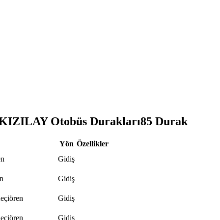
ZILAY Otobüs Durakları
85
Durak
Yön
Özellikler
en
Gidiş
n
Gidiş
eçiören
Gidiş
eçiören
Gidiş