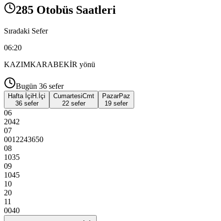
285 Otobüs Saatleri
Sıradaki Sefer
06:20
KAZIMKARABEKİR
yönü
Bugün
36
sefer
Hafta İçi
H.İçi
Cumartesi
Cmt
Pazar
Paz
36 sefer
22 sefer
19 sefer
06
20
42
07
00
12
24
36
50
08
10
35
09
10
45
10
20
11
00
40