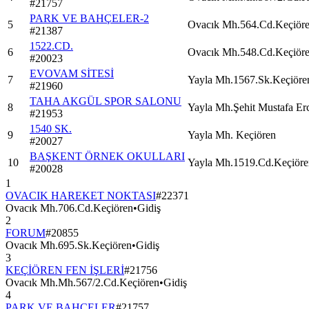
#
21757
PARK VE BAHÇELER-2
5
Ovacık Mh.564.Cd.Keçiör
#
21387
1522.CD.
6
Ovacık Mh.548.Cd.Keçiör
#
20023
EVOVAM SİTESİ
7
Yayla Mh.1567.Sk.Keçiöre
#
21960
TAHA AKGÜL SPOR SALONU
8
Yayla Mh.Şehit Mustafa Er
#
21953
1540 SK.
9
Yayla Mh. Keçiören
#
20027
BAŞKENT ÖRNEK OKULLARI
10
Yayla Mh.1519.Cd.Keçiöre
#
20028
1
OVACIK HAREKET NOKTASI
#
22371
Ovacık Mh.706.Cd.Keçiören
•
Gidiş
2
FORUM
#
20855
Ovacık Mh.695.Sk.Keçiören
•
Gidiş
3
KEÇİÖREN FEN İŞLERİ
#
21756
Ovacık Mh.Mh.567/2.Cd.Keçiören
•
Gidiş
4
PARK VE BAHÇELER
#
21757