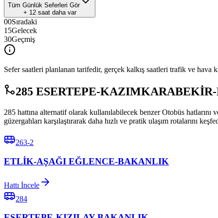
Tüm Günlük Seferleri Gör
+
12
saat daha var
00
Sıradaki
15
Gelecek
30
Geçmiş
Sefer saatleri planlanan tarifedir, gerçek kalkış saatleri trafik ve hava k
285 ESERTEPE-KAZIMKARABEKİR-KIZIL
285 hattına alternatif olarak kullanılabilecek benzer Otobüs h
güzergahları karşılaştırarak daha hızlı ve pratik ulaşım rotalarını keşfe
263-2
ETLİK-AŞAĞI EĞLENCE-BAKANLIK
Hattı İncele
284
ESERTEPE-KIZILAY-BAKANLIK