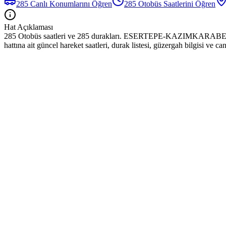
285
Canlı Konumlarını Öğren
285
Otobüs
Saatlerini Öğren
Hat Açıklaması
285 Otobüs saatleri ve 285 durakları. ESERTEPE-KAZIMKAR
hattına ait güncel hareket saatleri, durak listesi, güzergah bilgisi ve 