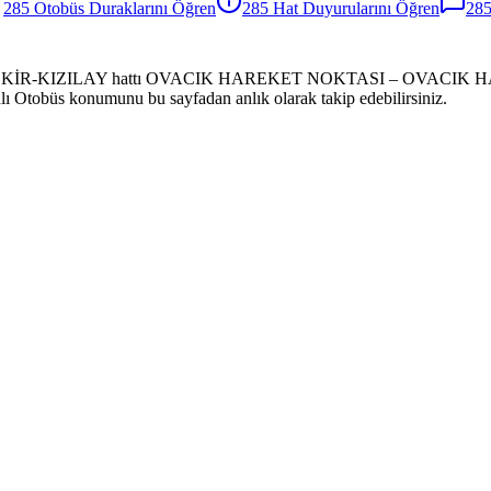
285
Otobüs
Duraklarını Öğren
285
Hat Duyurularını Öğren
28
ABEKİR-KIZILAY hattı OVACIK HAREKET NOKTASI – OVACIK HARE
canlı Otobüs konumunu bu sayfadan anlık olarak takip edebilirsiniz.