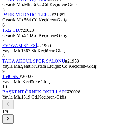
Ovacık Mh.Mh.567/2.Cd.Keçiören
•
Gidiş
5
PARK VE BAHÇELER-2
#
21387
Ovacık Mh.564.Cd.Keçiören
•
Gidiş
6
1522.CD.
#
20023
Ovacık Mh.548.Cd.Keçiören
•
Gidiş
7
EVOVAM SİTESİ
#
21960
Yayla Mh.1567.Sk.Keçiören
•
Gidiş
8
TAHA AKGÜL SPOR SALONU
#
21953
Yayla Mh.Şehit Mustafa Ercigez Cd.Keçiören
•
Gidiş
9
1540 SK.
#
20027
Yayla Mh. Keçiören
•
Gidiş
10
BAŞKENT ÖRNEK OKULLARI
#
20028
Yayla Mh.1519.Cd.Keçiören
•
Gidiş
1
/
9