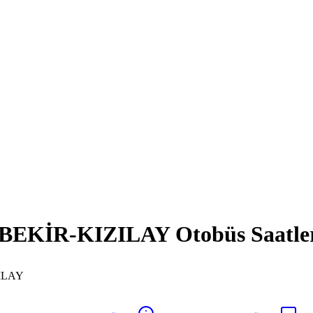
İR-KIZILAY Otobüs Saatleri 
ILAY