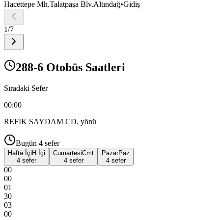
Hacettepe Mh.Talatpaşa Blv.Altındağ
•
Gidiş
1
/
7
288-6 Otobüs Saatleri
Sıradaki Sefer
00:00
REFİK SAYDAM CD.
yönü
Bugün
4
sefer
Hafta İçi
H.İçi
Cumartesi
Cmt
Pazar
Paz
4 sefer
4 sefer
4 sefer
00
00
01
30
03
00