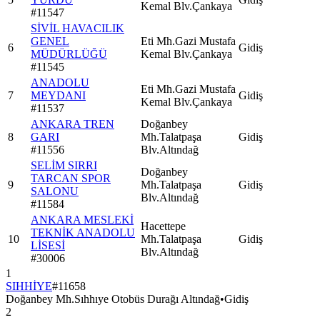
Kemal Blv.Çankaya
#
11547
SİVİL HAVACILIK
GENEL
Eti Mh.Gazi Mustafa
6
Gidiş
MÜDÜRLÜĞÜ
Kemal Blv.Çankaya
#
11545
ANADOLU
Eti Mh.Gazi Mustafa
7
MEYDANI
Gidiş
Kemal Blv.Çankaya
#
11537
ANKARA TREN
Doğanbey
8
GARI
Mh.Talatpaşa
Gidiş
#
11556
Blv.Altındağ
SELİM SIRRI
Doğanbey
TARCAN SPOR
9
Mh.Talatpaşa
Gidiş
SALONU
Blv.Altındağ
#
11584
ANKARA MESLEKİ
Hacettepe
TEKNİK ANADOLU
10
Mh.Talatpaşa
Gidiş
LİSESİ
Blv.Altındağ
#
30006
1
SIHHİYE
#
11658
Doğanbey Mh.Sıhhıye Otobüs Durağı Altındağ
•
Gidiş
2