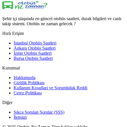
Şehir içi ulaşımda en güncel otobüs saatleri, durak bilgileri ve canlı
takip sistemi. Otobüs ne zaman gelecek ?
Hızlı Erişim
İstanbul Otobüs Saatleri
Ankara Otobüs Saatleri
İzmir Otobüs Saatleri
Bursa Otobüs Saatleri
Kurumsal
Hakkımızda
Gizlilik Politikası
Kullanım Koşulları ve Sorumluluk Reddi
Çerez Politikası
Diğer
Sıkça Sorulan Sorular (SSS)
İletişim
© 2025 Otobüs Ne Zaman Tüm hakları saklıdır.