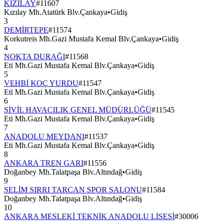
KIZILAY
#
11607
Kızılay Mh.Atatürk Blv.Çankaya
•
Gidiş
3
DEMİRTEPE
#
11574
Korkutreis Mh.Gazi Mustafa Kemal Blv.Çankaya
•
Gidiş
4
NOKTA DURAĞI
#
11568
Eti Mh.Gazi Mustafa Kemal Blv.Çankaya
•
Gidiş
5
VEHBİ KOÇ YURDU
#
11547
Eti Mh.Gazi Mustafa Kemal Blv.Çankaya
•
Gidiş
6
SİVİL HAVACILIK GENEL MÜDÜRLÜĞÜ
#
11545
Eti Mh.Gazi Mustafa Kemal Blv.Çankaya
•
Gidiş
7
ANADOLU MEYDANI
#
11537
Eti Mh.Gazi Mustafa Kemal Blv.Çankaya
•
Gidiş
8
ANKARA TREN GARI
#
11556
Doğanbey Mh.Talatpaşa Blv.Altındağ
•
Gidiş
9
SELİM SIRRI TARCAN SPOR SALONU
#
11584
Doğanbey Mh.Talatpaşa Blv.Altındağ
•
Gidiş
10
ANKARA MESLEKİ TEKNİK ANADOLU LİSESİ
#
30006