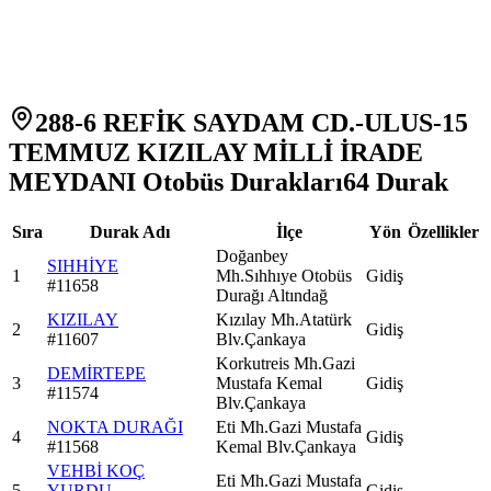
288-6 REFİK SAYDAM CD.-ULUS-15
TEMMUZ KIZILAY MİLLİ İRADE
MEYDANI Otobüs Durakları
64
Durak
Sıra
Durak Adı
İlçe
Yön
Özellikler
Doğanbey
SIHHİYE
1
Mh.Sıhhıye Otobüs
Gidiş
#
11658
Durağı Altındağ
KIZILAY
Kızılay Mh.Atatürk
2
Gidiş
#
11607
Blv.Çankaya
Korkutreis Mh.Gazi
DEMİRTEPE
3
Mustafa Kemal
Gidiş
#
11574
Blv.Çankaya
NOKTA DURAĞI
Eti Mh.Gazi Mustafa
4
Gidiş
#
11568
Kemal Blv.Çankaya
VEHBİ KOÇ
Eti Mh.Gazi Mustafa
5
YURDU
Gidiş