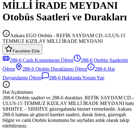
MİLLİ İRADE MEYDANI
Otobüs Saatleri ve Durakları
Ankara EGO Otobüs - REFİK SAYDAM CD.-ULUS-15
TEMMUZ KIZILAY MİLLİ İRADE MEYDANI
Favorilere Ekle
288-6
Canlı Konumlarını Öğren
288-6
Otobüs
Saatlerini
Öğren
288-6
Otobüs
Duraklarını Öğren
288-6
Hat
Duyurularını Öğren
288-6
Hakkında Yorum Yap
Hat Açıklaması
288-6 Otobüs saatleri ve 288-6 durakları. REFİK SAYDAM CD.-
ULUS-15 TEMMUZ KIZILAY MİLLİ İRADE MEYDANI hattı
SIHHİYE – SIHHİYE güzergahında hizmet vermektedir. Ankara
288-6 hattına ait güncel hareket saatleri, durak listesi, güzergah
bilgisi ve canlı Otobüs konumunu bu sayfadan anlık olarak takip
edebilirsiniz.