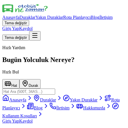
Anasayfa
Duraklar
Yakın Duraklar
Rota Planlayıcı
Blog
İletişim
Tema değiştir
Giriş Yap
Kaydol
Tema değiştir
Hızlı Yardım
Bugün Yolculuk Nereye?
Hızlı Bul
Hat
Durak
Anasayfa
Duraklar
Yakın Duraklar
Rota
Planlayıcı
Blog
İletişim
Hakkımızda
Kullanım Koşulları
Giriş Yap
Kaydol