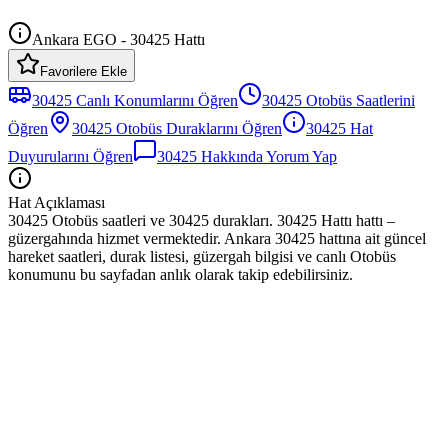
Ankara EGO - 30425 Hattı
Favorilere Ekle
30425
Canlı Konumlarını Öğren
30425
Otobüs
Saatlerini
Öğren
30425
Otobüs
Duraklarını Öğren
30425
Hat
Duyurularını Öğren
30425
Hakkında Yorum Yap
Hat Açıklaması
30425 Otobüs saatleri ve 30425 durakları. 30425 Hattı hattı –
güzergahında hizmet vermektedir. Ankara 30425 hattına ait güncel
hareket saatleri, durak listesi, güzergah bilgisi ve canlı Otobüs
konumunu bu sayfadan anlık olarak takip edebilirsiniz.