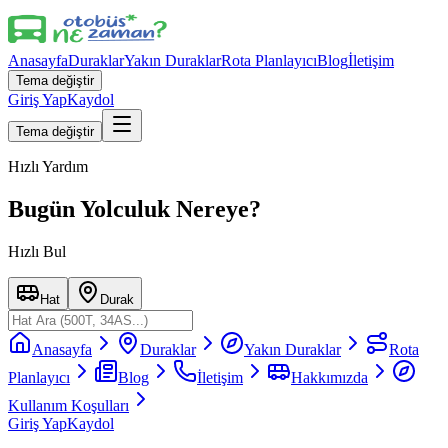
Anasayfa
Duraklar
Yakın Duraklar
Rota Planlayıcı
Blog
İletişim
Tema değiştir
Giriş Yap
Kaydol
Tema değiştir
Hızlı Yardım
Bugün Yolculuk Nereye?
Hızlı Bul
Hat
Durak
Anasayfa
Duraklar
Yakın Duraklar
Rota
Planlayıcı
Blog
İletişim
Hakkımızda
Kullanım Koşulları
Giriş Yap
Kaydol