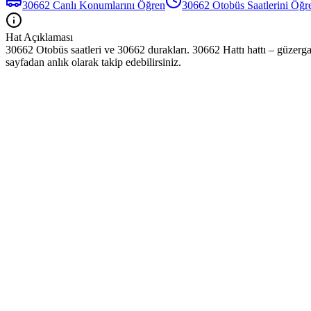
30662
Canlı Konumlarını Öğren
30662
Otobüs
Saatlerini Öğr
Hat Açıklaması
30662 Otobüs saatleri ve 30662 durakları. 30662 Hattı hattı – güzerga
sayfadan anlık olarak takip edebilirsiniz.