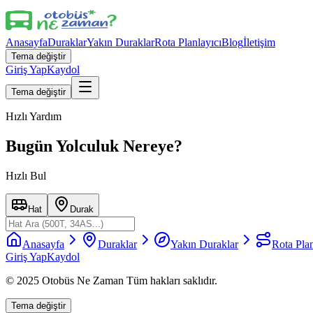
Anasayfa
Duraklar
Yakın Duraklar
Rota Planlayıcı
Blog
İletişim
Tema değiştir
Giriş Yap
Kaydol
Tema değiştir
Hızlı Yardım
Bugün Yolculuk Nereye?
Hızlı Bul
Hat
Durak
Anasayfa
Duraklar
Yakın Duraklar
Rota Plan
Giriş Yap
Kaydol
© 2025 Otobüs Ne Zaman Tüm hakları saklıdır.
Tema değiştir