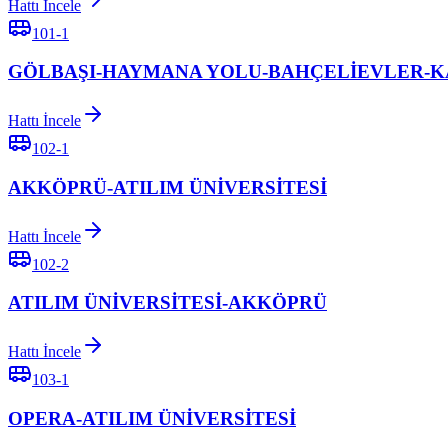
Hattı İncele
101-1
GÖLBAŞI-HAYMANA YOLU-BAHÇELİEVLER-
Hattı İncele
102-1
AKKÖPRÜ-ATILIM ÜNİVERSİTESİ
Hattı İncele
102-2
ATILIM ÜNİVERSİTESİ-AKKÖPRÜ
Hattı İncele
103-1
OPERA-ATILIM ÜNİVERSİTESİ