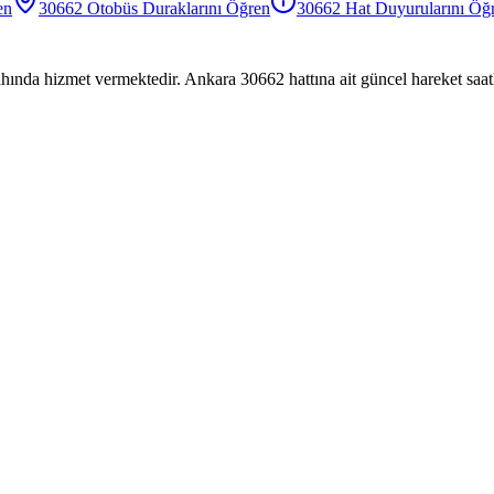
en
30662
Otobüs
Duraklarını Öğren
30662
Hat Duyurularını Öğ
hında hizmet vermektedir. Ankara 30662 hattına ait güncel hareket saatl