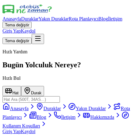
Anasayfa
Duraklar
Yakın Duraklar
Rota Planlayıcı
Blog
İletişim
Tema değiştir
Giriş Yap
Kaydol
Tema değiştir
Hızlı Yardım
Bugün Yolculuk Nereye?
Hızlı Bul
Hat
Durak
Anasayfa
Duraklar
Yakın Duraklar
Rota
Planlayıcı
Blog
İletişim
Hakkımızda
Kullanım Koşulları
Giriş Yap
Kaydol