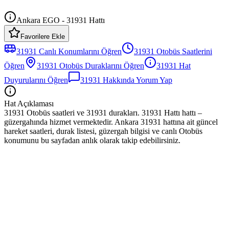
Ankara EGO - 31931 Hattı
Favorilere Ekle
31931
Canlı Konumlarını Öğren
31931
Otobüs
Saatlerini
Öğren
31931
Otobüs
Duraklarını Öğren
31931
Hat
Duyurularını Öğren
31931
Hakkında Yorum Yap
Hat Açıklaması
31931 Otobüs saatleri ve 31931 durakları. 31931 Hattı hattı –
güzergahında hizmet vermektedir. Ankara 31931 hattına ait güncel
hareket saatleri, durak listesi, güzergah bilgisi ve canlı Otobüs
konumunu bu sayfadan anlık olarak takip edebilirsiniz.