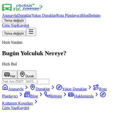
Anasayfa
Duraklar
Yakın Duraklar
Rota Planlayıcı
Blog
İletişim
Tema değiştir
Giriş Yap
Kaydol
Tema değiştir
Hızlı Yardım
Bugün Yolculuk Nereye?
Hızlı Bul
Hat
Durak
Anasayfa
Duraklar
Yakın Duraklar
Rota
Planlayıcı
Blog
İletişim
Hakkımızda
Kullanım Koşulları
Giriş Yap
Kaydol