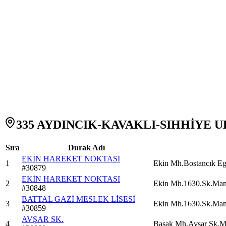
335 AYDINCIK-KAVAKLI-SIHHİYE ULU
Sıra
Durak Adı
EKİN HAREKET NOKTASI
1
Ekin Mh.Bostancık E
#
30879
EKİN HAREKET NOKTASI
2
Ekin Mh.1630.Sk.Ma
#
30848
BATTAL GAZİ MESLEK LİSESİ
3
Ekin Mh.1630.Sk.Ma
#
30859
AVŞAR SK.
4
Başak Mh.Avşar Sk.