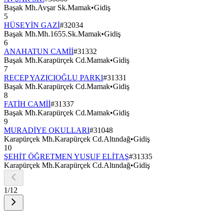
Başak Mh.Avşar Sk.Mamak
•
Gidiş
5
HÜSEYİN GAZİ
#
32034
Başak Mh.Mh.1655.Sk.Mamak
•
Gidiş
6
ANAHATUN CAMİİ
#
31332
Başak Mh.Karapürçek Cd.Mamak
•
Gidiş
7
RECEP YAZICIOĞLU PARKI
#
31331
Başak Mh.Karapürçek Cd.Mamak
•
Gidiş
8
FATİH CAMİİ
#
31337
Başak Mh.Karapürçek Cd.Mamak
•
Gidiş
9
MURADİYE OKULLARI
#
31048
Karapürçek Mh.Karapürçek Cd.Altındağ
•
Gidiş
10
ŞEHİT ÖĞRETMEN YUSUF ELİTAŞ
#
31335
Karapürçek Mh.Karapürçek Cd.Altındağ
•
Gidiş
1
/
12