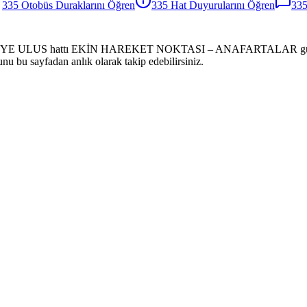
335
Otobüs
Duraklarını Öğren
335
Hat Duyurularını Öğren
33
HİYE ULUS hattı EKİN HAREKET NOKTASI – ANAFARTALAR güzergahı
unu bu sayfadan anlık olarak takip edebilirsiniz.