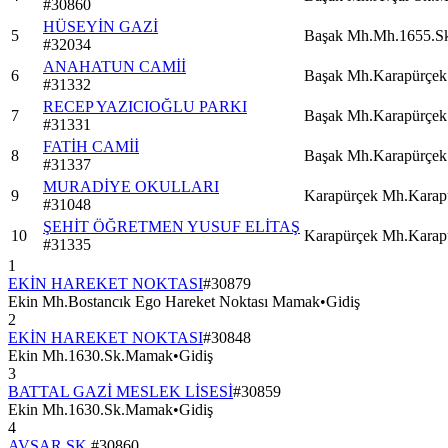
#
30860
HÜSEYİN GAZİ
5
Başak Mh.Mh.1655.S
#
32034
ANAHATUN CAMİİ
6
Başak Mh.Karapürçe
#
31332
RECEP YAZICIOĞLU PARKI
7
Başak Mh.Karapürçe
#
31331
FATİH CAMİİ
8
Başak Mh.Karapürçe
#
31337
MURADİYE OKULLARI
9
Karapürçek Mh.Karap
#
31048
ŞEHİT ÖĞRETMEN YUSUF ELİTAŞ
10
Karapürçek Mh.Karap
#
31335
1
EKİN HAREKET NOKTASI
#
30879
Ekin Mh.Bostancık Ego Hareket Noktası Mamak
•
Gidiş
2
EKİN HAREKET NOKTASI
#
30848
Ekin Mh.1630.Sk.Mamak
•
Gidiş
3
BATTAL GAZİ MESLEK LİSESİ
#
30859
Ekin Mh.1630.Sk.Mamak
•
Gidiş
4
AVŞAR SK.
#
30860