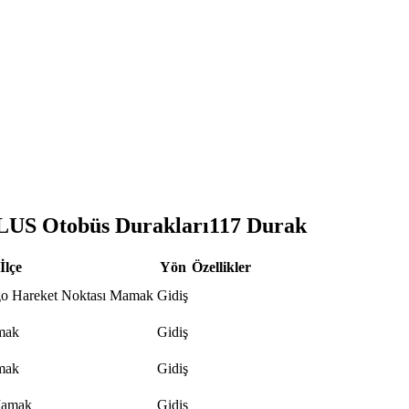
S Otobüs Durakları
117
Durak
İlçe
Yön
Özellikler
go Hareket Noktası Mamak
Gidiş
mak
Gidiş
mak
Gidiş
Mamak
Gidiş