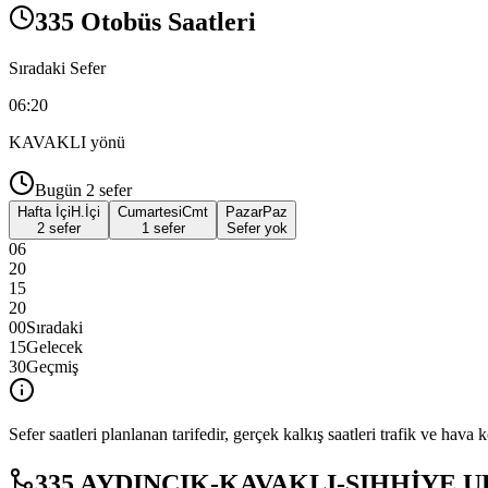
335 Otobüs Saatleri
Sıradaki Sefer
06:20
KAVAKLI
yönü
Bugün
2
sefer
Hafta İçi
H.İçi
Cumartesi
Cmt
Pazar
Paz
2 sefer
1 sefer
Sefer yok
06
20
15
20
00
Sıradaki
15
Gelecek
30
Geçmiş
Sefer saatleri planlanan tarifedir, gerçek kalkış saatleri trafik ve hava k
335 AYDINCIK-KAVAKLI-SIHHİYE ULUS 