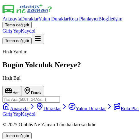
Anasayfa
Duraklar
Yakın Duraklar
Rota Planlayıcı
Blog
İletişim
Tema değiştir
Giriş Yap
Kaydol
Tema değiştir
Hızlı Yardım
Bugün Yolculuk Nereye?
Hızlı Bul
Hat
Durak
Anasayfa
Duraklar
Yakın Duraklar
Rota Plan
Giriş Yap
Kaydol
© 2025 Otobüs Ne Zaman Tüm hakları saklıdır.
Tema değiştir