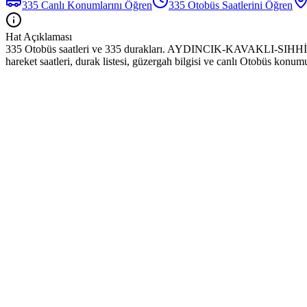
335
Canlı Konumlarını Öğren
335
Otobüs
Saatlerini Öğren
Hat Açıklaması
335 Otobüs saatleri ve 335 durakları. AYDINCIK-KAVAKLI-SIH
hareket saatleri, durak listesi, güzergah bilgisi ve canlı Otobüs konum