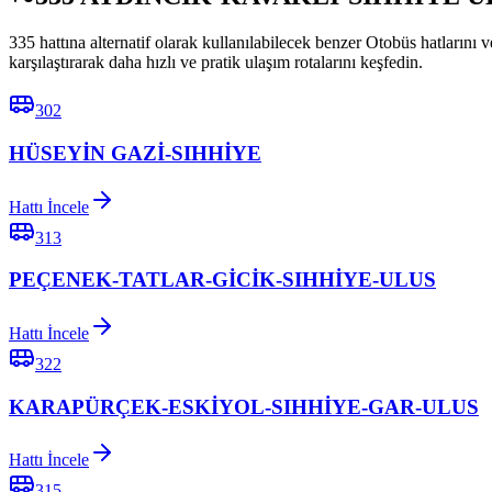
335 hattına alternatif olarak kullanılabilecek benzer Otobüs hat
karşılaştırarak daha hızlı ve pratik ulaşım rotalarını keşfedin.
302
HÜSEYİN GAZİ-SIHHİYE
Hattı İncele
313
PEÇENEK-TATLAR-GİCİK-SIHHİYE-ULUS
Hattı İncele
322
KARAPÜRÇEK-ESKİYOL-SIHHİYE-GAR-ULUS
Hattı İncele
315