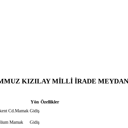
MMUZ KIZILAY MİLLİ İRADE MEYDANI-
Yön
Özellikler
ukent Cd.Mamak
Gidiş
olium Mamak
Gidiş