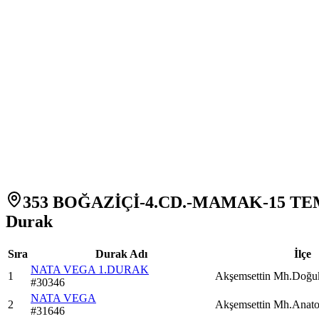
353 BOĞAZİÇİ-4.CD.-MAMAK-15 TE
Durak
Sıra
Durak Adı
İlçe
NATA VEGA 1.DURAK
1
Akşemsettin Mh.Doğ
#
30346
NATA VEGA
2
Akşemsettin Mh.Anat
#
31646