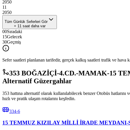
20
50
11
20
50
Tüm Günlük Seferleri Gör
+
11
saat daha var
00
Sıradaki
15
Gelecek
30
Geçmiş
Sefer saatleri planlanan tarifedir, gerçek kalkış saatleri trafik ve hava k
353 BOĞAZİÇİ-4.CD.-MAMAK-15 TE
Alternatif Güzergahlar
353 hattına alternatif olarak kullanılabilecek benzer Otobüs hatla
hızlı ve pratik ulaşım rotalarını keşfedin.
334-6
15 TEMMUZ KIZILAY MİLLİ İRADE MEYDANI