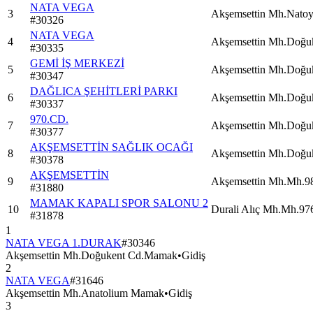
NATA VEGA
3
Akşemsettin Mh.Nato
#
30326
NATA VEGA
4
Akşemsettin Mh.Doğ
#
30335
GEMİ İŞ MERKEZİ
5
Akşemsettin Mh.Doğ
#
30347
DAĞLICA ŞEHİTLERİ PARKI
6
Akşemsettin Mh.Doğ
#
30337
970.CD.
7
Akşemsettin Mh.Doğ
#
30377
AKŞEMSETTİN SAĞLIK OCAĞI
8
Akşemsettin Mh.Doğ
#
30378
AKŞEMSETTİN
9
Akşemsettin Mh.Mh.
#
31880
MAMAK KAPALI SPOR SALONU 2
10
Durali Alıç Mh.Mh.9
#
31878
1
NATA VEGA 1.DURAK
#
30346
Akşemsettin Mh.Doğukent Cd.Mamak
•
Gidiş
2
NATA VEGA
#
31646
Akşemsettin Mh.Anatolium Mamak
•
Gidiş
3