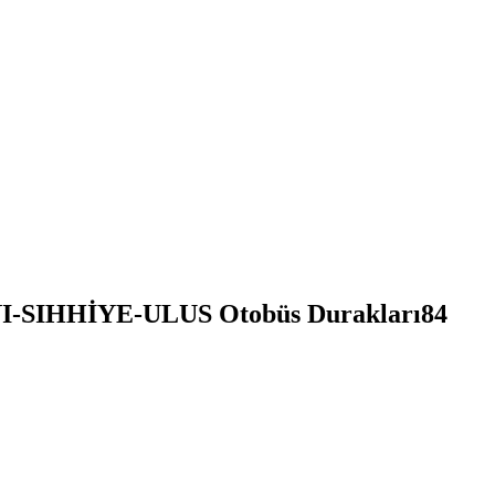
SIHHİYE-ULUS Otobüs Durakları
84