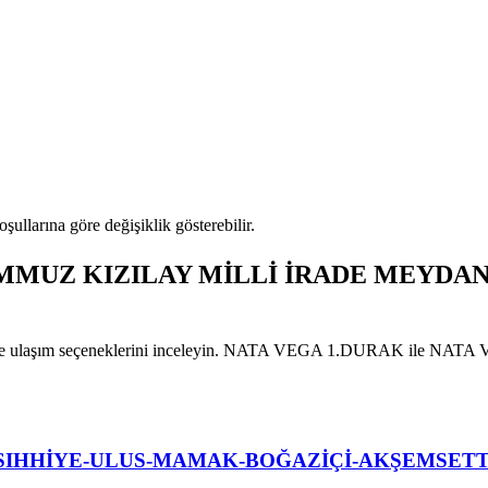
oşullarına göre değişiklik gösterebilir.
MMUZ KIZILAY MİLLİ İRADE MEYDANI-S
rını ve ulaşım seçeneklerini inceleyin. NATA VEGA 1.DURAK ile NATA V
-SIHHİYE-ULUS-MAMAK-BOĞAZİÇİ-AKŞEMSET