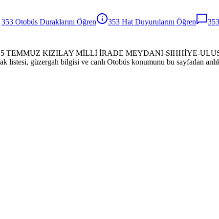
353
Otobüs
Duraklarını Öğren
353
Hat Duyurularını Öğren
35
MAMAK-15 TEMMUZ KIZILAY MİLLİ İRADE MEYDANI-SIHHİYE-ULU
rak listesi, güzergah bilgisi ve canlı Otobüs konumunu bu sayfadan anlık 