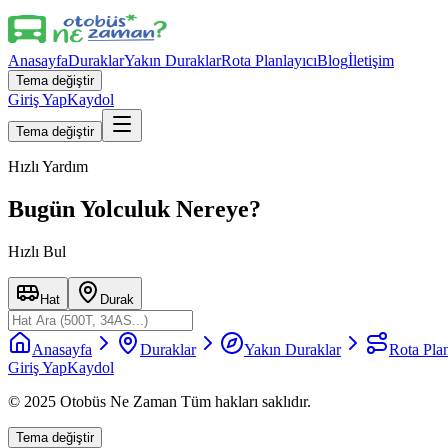
Anasayfa
Duraklar
Yakın Duraklar
Rota Planlayıcı
Blog
İletişim
Tema değiştir
Giriş Yap
Kaydol
Tema değiştir
Hızlı Yardım
Bugün Yolculuk Nereye?
Hızlı Bul
Hat
Durak
Anasayfa
Duraklar
Yakın Duraklar
Rota Plan
Giriş Yap
Kaydol
© 2025 Otobüs Ne Zaman Tüm hakları saklıdır.
Tema değiştir