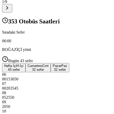
1
/
9
353 Otobüs Saatleri
Sıradaki Sefer
06:00
BOĞAZİÇİ
yönü
Bugün
43
sefer
Hafta İçi
H.İçi
Cumartesi
Cmt
Pazar
Paz
43 sefer
32 sefer
32 sefer
06
00
15
30
50
07
00
20
35
45
08
05
25
50
09
20
50
10