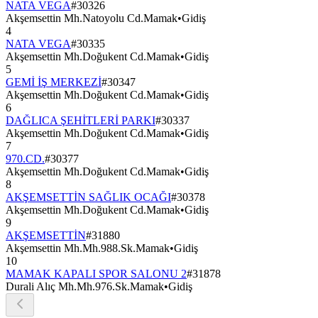
NATA VEGA
#
30326
Akşemsettin Mh.Natoyolu Cd.Mamak
•
Gidiş
4
NATA VEGA
#
30335
Akşemsettin Mh.Doğukent Cd.Mamak
•
Gidiş
5
GEMİ İŞ MERKEZİ
#
30347
Akşemsettin Mh.Doğukent Cd.Mamak
•
Gidiş
6
DAĞLICA ŞEHİTLERİ PARKI
#
30337
Akşemsettin Mh.Doğukent Cd.Mamak
•
Gidiş
7
970.CD.
#
30377
Akşemsettin Mh.Doğukent Cd.Mamak
•
Gidiş
8
AKŞEMSETTİN SAĞLIK OCAĞI
#
30378
Akşemsettin Mh.Doğukent Cd.Mamak
•
Gidiş
9
AKŞEMSETTİN
#
31880
Akşemsettin Mh.Mh.988.Sk.Mamak
•
Gidiş
10
MAMAK KAPALI SPOR SALONU 2
#
31878
Durali Alıç Mh.Mh.976.Sk.Mamak
•
Gidiş