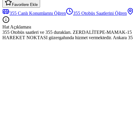
Favorilere Ekle
355
Canlı Konumlarını Öğren
355
Otobüs
Saatlerini Öğren
Hat Açıklaması
355 Otobüs saatleri ve 355 durakları. ZERDALİTEPE-MA
HAREKET NOKTASI güzergahında hizmet vermektedir. Ankara 355 hattına