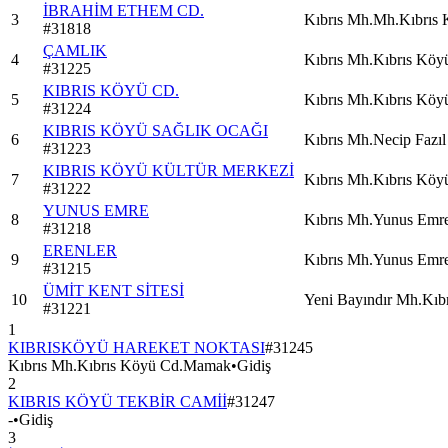
İBRAHİM ETHEM CD.
3
Kıbrıs Mh.Mh.Kıbrıs
#
31818
ÇAMLIK
4
Kıbrıs Mh.Kıbrıs Kö
#
31225
KIBRIS KÖYÜ CD.
5
Kıbrıs Mh.Kıbrıs Kö
#
31224
KIBRIS KÖYÜ SAĞLIK OCAĞI
6
Kıbrıs Mh.Necip Fazı
#
31223
KIBRIS KÖYÜ KÜLTÜR MERKEZİ
7
Kıbrıs Mh.Kıbrıs Kö
#
31222
YUNUS EMRE
8
Kıbrıs Mh.Yunus Em
#
31218
ERENLER
9
Kıbrıs Mh.Yunus Em
#
31215
ÜMİT KENT SİTESİ
10
Yeni Bayındır Mh.Kı
#
31221
1
KIBRISKÖYÜ HAREKET NOKTASI
#
31245
Kıbrıs Mh.Kıbrıs Köyü Cd.Mamak
•
Gidiş
2
KIBRIS KÖYÜ TEKBİR CAMİİ
#
31247
-
•
Gidiş
3