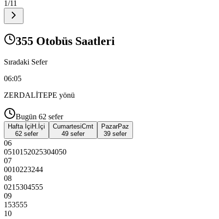
1
/
11
355 Otobüs Saatleri
Sıradaki Sefer
06:05
ZERDALİTEPE
yönü
Bugün
62
sefer
Hafta İçi
H.İçi
Cumartesi
Cmt
Pazar
Paz
62 sefer
49 sefer
39 sefer
06
05
10
15
20
25
30
40
50
07
00
10
22
32
44
08
02
15
30
45
55
09
15
35
55
10