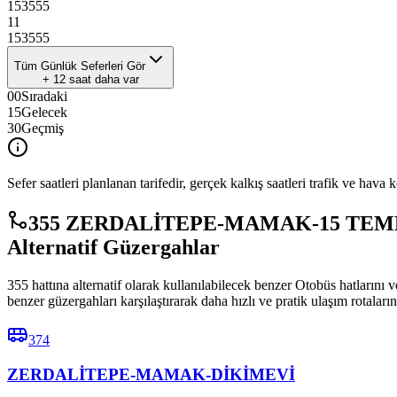
15
35
55
11
15
35
55
Tüm Günlük Seferleri Gör
+
12
saat daha var
00
Sıradaki
15
Gelecek
30
Geçmiş
Sefer saatleri planlanan tarifedir, gerçek kalkış saatleri trafik ve hava k
355 ZERDALİTEPE-MAMAK-15 TEMMU
Alternatif Güzergahlar
355 hattına alternatif olarak kullanılabilecek benzer Otobüs 
benzer güzergahları karşılaştırarak daha hızlı ve pratik ulaşım rotaların
374
ZERDALİTEPE-MAMAK-DİKİMEVİ