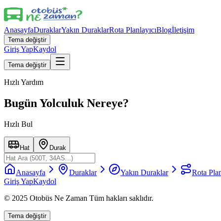
Anasayfa
Duraklar
Yakın Duraklar
Rota Planlayıcı
Blog
İletişim
Tema değiştir
Giriş Yap
Kaydol
Tema değiştir
Hızlı Yardım
Bugün Yolculuk Nereye?
Hızlı Bul
Hat
Durak
Anasayfa
Duraklar
Yakın Duraklar
Rota Plan
Giriş Yap
Kaydol
© 2025 Otobüs Ne Zaman Tüm hakları saklıdır.
Tema değiştir