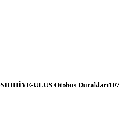
HHİYE-ULUS Otobüs Durakları
107