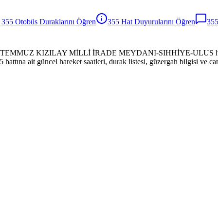
355
Otobüs
Duraklarını Öğren
355
Hat Duyurularını Öğren
35
MAK-15 TEMMUZ KIZILAY MİLLİ İRADE MEYDANI-SIHHİYE-ULU
 ait güncel hareket saatleri, durak listesi, güzergah bilgisi ve canl