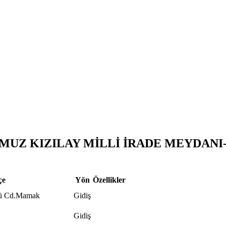
Z KIZILAY MİLLİ İRADE MEYDANI-SI
çe
Yön
Özellikler
yü Cd.Mamak
Gidiş
Gidiş