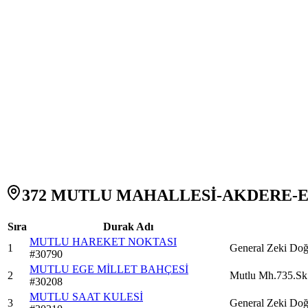
372 MUTLU MAHALLESİ-AKDERE-ETL
Sıra
Durak Adı
MUTLU HAREKET NOKTASI
1
General Zeki Do
#
30790
MUTLU EGE MİLLET BAHÇESİ
2
Mutlu Mh.735.S
#
30208
MUTLU SAAT KULESİ
3
General Zeki Do