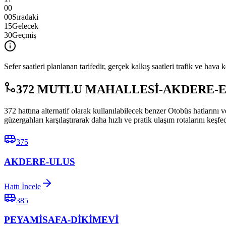
00
00
Sıradaki
15
Gelecek
30
Geçmiş
Sefer saatleri planlanan tarifedir, gerçek kalkış saatleri trafik ve hava k
372 MUTLU MAHALLESİ-AKDERE-ETLİK
372 hattına alternatif olarak kullanılabilecek benzer Otobüs h
güzergahları karşılaştırarak daha hızlı ve pratik ulaşım rotalarını keşfe
375
AKDERE-ULUS
Hattı İncele
385
PEYAMİSAFA-DİKİMEVİ