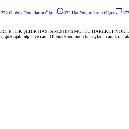
372
Otobüs
Duraklarını Öğren
372
Hat Duyurularını Öğren
37
-AKDERE-ETLİK ŞEHİR HASTANESİ hattı MUTLU HAREKET NOKT
esi, güzergah bilgisi ve canlı Otobüs konumunu bu sayfadan anlık olarak 