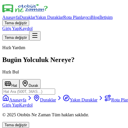
Anasayfa
Duraklar
Yakın Duraklar
Rota Planlayıcı
Blog
İletişim
Tema değiştir
Giriş Yap
Kaydol
Tema değiştir
Hızlı Yardım
Bugün Yolculuk Nereye?
Hızlı Bul
Hat
Durak
Anasayfa
Duraklar
Yakın Duraklar
Rota Plan
Giriş Yap
Kaydol
© 2025 Otobüs Ne Zaman Tüm hakları saklıdır.
Tema değiştir