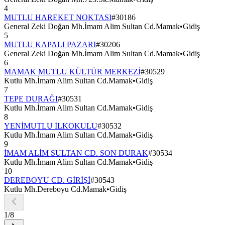
4
MUTLU HAREKET NOKTASI
#
30186
General Zeki Doğan Mh.İmam Alim Sultan Cd.Mamak
•
Gidiş
5
MUTLU KAPALI PAZARI
#
30206
General Zeki Doğan Mh.İmam Alim Sultan Cd.Mamak
•
Gidiş
6
MAMAK MUTLU KÜLTÜR MERKEZİ
#
30529
Kutlu Mh.İmam Alim Sultan Cd.Mamak
•
Gidiş
7
TEPE DURAĞI
#
30531
Kutlu Mh.İmam Alim Sultan Cd.Mamak
•
Gidiş
8
YENİMUTLU İLKOKULU
#
30532
Kutlu Mh.İmam Alim Sultan Cd.Mamak
•
Gidiş
9
İMAM ALİM SULTAN CD. SON DURAK
#
30534
Kutlu Mh.İmam Alim Sultan Cd.Mamak
•
Gidiş
10
DEREBOYU CD. GİRİŞİ
#
30543
Kutlu Mh.Dereboyu Cd.Mamak
•
Gidiş
1
/
8