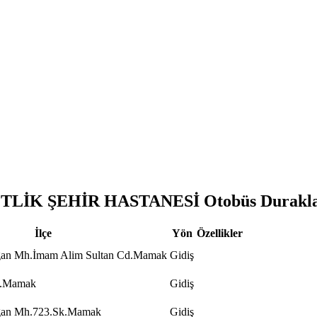
İK ŞEHİR HASTANESİ Otobüs Durakla
İlçe
Yön
Özellikler
ğan Mh.İmam Alim Sultan Cd.Mamak
Gidiş
k.Mamak
Gidiş
ğan Mh.723.Sk.Mamak
Gidiş