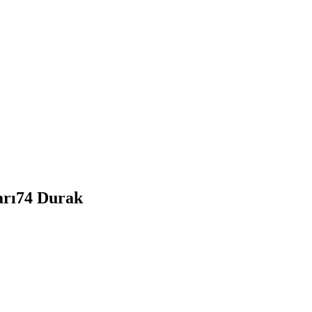
rı
74
Durak