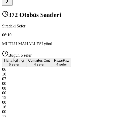
372 Otobüs Saatleri
Sıradaki Sefer
06:10
MUTLU MAHALLESİ
yönü
Bugün
6
sefer
Hafta İçi
H.İçi
Cumartesi
Cmt
Pazar
Paz
6 sefer
4 sefer
4 sefer
06
10
07
00
08
00
15
00
16
00
17