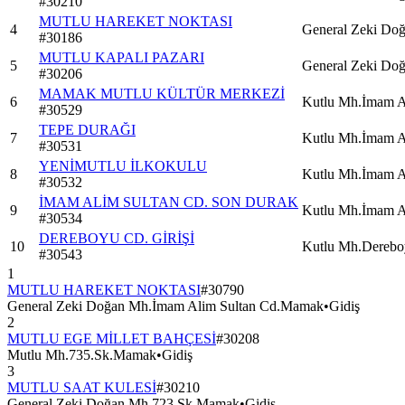
#
30210
MUTLU HAREKET NOKTASI
4
General Zeki Do
#
30186
MUTLU KAPALI PAZARI
5
General Zeki Do
#
30206
MAMAK MUTLU KÜLTÜR MERKEZİ
6
Kutlu Mh.İmam A
#
30529
TEPE DURAĞI
7
Kutlu Mh.İmam A
#
30531
YENİMUTLU İLKOKULU
8
Kutlu Mh.İmam A
#
30532
İMAM ALİM SULTAN CD. SON DURAK
9
Kutlu Mh.İmam A
#
30534
DEREBOYU CD. GİRİŞİ
10
Kutlu Mh.Dereb
#
30543
1
MUTLU HAREKET NOKTASI
#
30790
General Zeki Doğan Mh.İmam Alim Sultan Cd.Mamak
•
Gidiş
2
MUTLU EGE MİLLET BAHÇESİ
#
30208
Mutlu Mh.735.Sk.Mamak
•
Gidiş
3
MUTLU SAAT KULESİ
#
30210
General Zeki Doğan Mh.723.Sk.Mamak
•
Gidiş