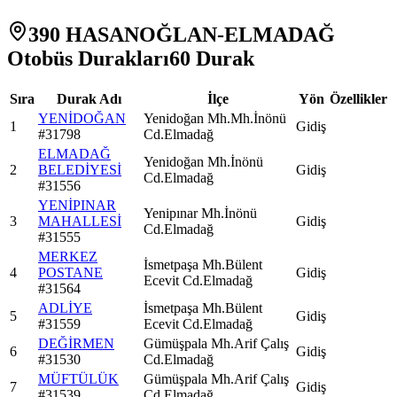
390 HASANOĞLAN-ELMADAĞ
Otobüs Durakları
60
Durak
Sıra
Durak Adı
İlçe
Yön
Özellikler
YENİDOĞAN
Yenidoğan Mh.Mh.İnönü
1
Gidiş
#
31798
Cd.Elmadağ
ELMADAĞ
Yenidoğan Mh.İnönü
2
BELEDİYESİ
Gidiş
Cd.Elmadağ
#
31556
YENİPINAR
Yenipınar Mh.İnönü
3
MAHALLESİ
Gidiş
Cd.Elmadağ
#
31555
MERKEZ
İsmetpaşa Mh.Bülent
4
POSTANE
Gidiş
Ecevit Cd.Elmadağ
#
31564
ADLİYE
İsmetpaşa Mh.Bülent
5
Gidiş
#
31559
Ecevit Cd.Elmadağ
DEĞİRMEN
Gümüşpala Mh.Arif Çalış
6
Gidiş
#
31530
Cd.Elmadağ
MÜFTÜLÜK
Gümüşpala Mh.Arif Çalış
7
Gidiş
#
31539
Cd.Elmadağ