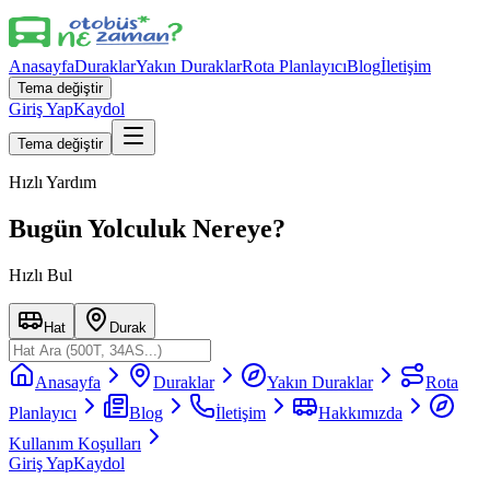
Anasayfa
Duraklar
Yakın Duraklar
Rota Planlayıcı
Blog
İletişim
Tema değiştir
Giriş Yap
Kaydol
Tema değiştir
Hızlı Yardım
Bugün Yolculuk Nereye?
Hızlı Bul
Hat
Durak
Anasayfa
Duraklar
Yakın Duraklar
Rota
Planlayıcı
Blog
İletişim
Hakkımızda
Kullanım Koşulları
Giriş Yap
Kaydol