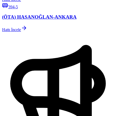
394-5
(ÖTA) HASANOĞLAN-ANKARA
Hattı İncele