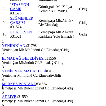
İSTASYON
Gümüşpala Mh.Yahya
8
CAMİİ
Gidiş
Kemal Sk.Elmadağ
#
31525
SEĞMENLER
Kemalpaşa Mh.Atatürk
9
ÇARŞISI
Gidiş
Blv.Elmadağ
#
31524
ROKET SAN
Kemalpaşa Mh.Ankara
10
Gidiş
#
31521
Kırıkkale Yolu Elmadağ
1
YENİDOĞAN
#
31798
Yenidoğan Mh.Mh.İnönü Cd.Elmadağ
•
Gidiş
2
ELMADAĞ BELEDİYESİ
#
31556
Yenidoğan Mh.İnönü Cd.Elmadağ
•
Gidiş
3
YENİPINAR MAHALLESİ
#
31555
Yenipınar Mh.İnönü Cd.Elmadağ
•
Gidiş
4
MERKEZ POSTANE
#
31564
İsmetpaşa Mh.Bülent Ecevit Cd.Elmadağ
•
Gidiş
5
ADLİYE
#
31559
İsmetpaşa Mh.Bülent Ecevit Cd.Elmadağ
•
Gidiş
6