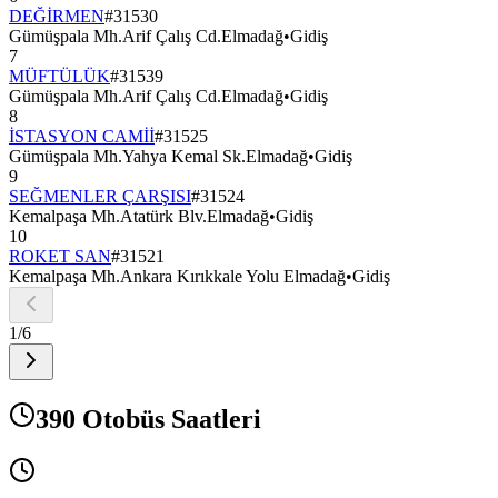
DEĞİRMEN
#
31530
Gümüşpala Mh.Arif Çalış Cd.Elmadağ
•
Gidiş
7
MÜFTÜLÜK
#
31539
Gümüşpala Mh.Arif Çalış Cd.Elmadağ
•
Gidiş
8
İSTASYON CAMİİ
#
31525
Gümüşpala Mh.Yahya Kemal Sk.Elmadağ
•
Gidiş
9
SEĞMENLER ÇARŞISI
#
31524
Kemalpaşa Mh.Atatürk Blv.Elmadağ
•
Gidiş
10
ROKET SAN
#
31521
Kemalpaşa Mh.Ankara Kırıkkale Yolu Elmadağ
•
Gidiş
1
/
6
390 Otobüs Saatleri