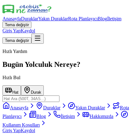
Anasayfa
Duraklar
Yakın Duraklar
Rota Planlayıcı
Blog
İletişim
Tema değiştir
Giriş Yap
Kaydol
Tema değiştir
Hızlı Yardım
Bugün Yolculuk Nereye?
Hızlı Bul
Hat
Durak
Anasayfa
Duraklar
Yakın Duraklar
Rota
Planlayıcı
Blog
İletişim
Hakkımızda
Kullanım Koşulları
Giriş Yap
Kaydol