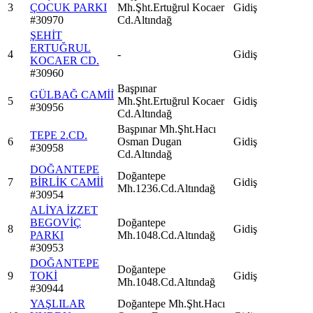
3
ÇOCUK PARKI
Mh.Şht.Ertuğrul Kocaer
Gidiş
#
30970
Cd.Altındağ
ŞEHİT
ERTUĞRUL
4
-
Gidiş
KOCAER CD.
#
30960
Başpınar
GÜLBAĞ CAMİİ
5
Mh.Şht.Ertuğrul Kocaer
Gidiş
#
30956
Cd.Altındağ
Başpınar Mh.Şht.Hacı
TEPE 2.CD.
6
Osman Dugan
Gidiş
#
30958
Cd.Altındağ
DOĞANTEPE
Doğantepe
7
BİRLİK CAMİİ
Gidiş
Mh.1236.Cd.Altındağ
#
30954
ALİYA İZZET
BEGOVİÇ
Doğantepe
8
Gidiş
PARKI
Mh.1048.Cd.Altındağ
#
30953
DOĞANTEPE
Doğantepe
9
TOKİ
Gidiş
Mh.1048.Cd.Altındağ
#
30944
YAŞLILAR
Doğantepe Mh.Şht.Hacı