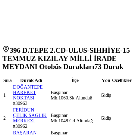
396 D.TEPE 2.CD-ULUS-SIHHİYE-15
TEMMUZ KIZILAY MİLLİ İRADE
MEYDANI Otobüs Durakları
73
Durak
Sıra
Durak Adı
İlçe
Yön
Özellikler
DOĞANTEPE
HAREKET
Başpınar
1
Gidiş
NOKTASI
Mh.1060.Sk.Altındağ
#
30963
FERİDUN
ÇELİK SAĞLIK
Başpınar
2
Gidiş
MERKEZİ
Mh.1048.Cd.Altındağ
#
30962
BAŞARAN
Başpınar