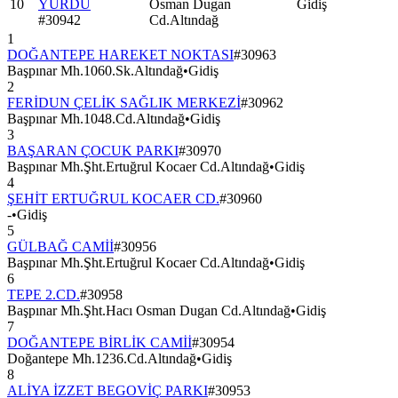
10
YURDU
Osman Dugan
Gidiş
#
30942
Cd.Altındağ
1
DOĞANTEPE HAREKET NOKTASI
#
30963
Başpınar Mh.1060.Sk.Altındağ
•
Gidiş
2
FERİDUN ÇELİK SAĞLIK MERKEZİ
#
30962
Başpınar Mh.1048.Cd.Altındağ
•
Gidiş
3
BAŞARAN ÇOCUK PARKI
#
30970
Başpınar Mh.Şht.Ertuğrul Kocaer Cd.Altındağ
•
Gidiş
4
ŞEHİT ERTUĞRUL KOCAER CD.
#
30960
-
•
Gidiş
5
GÜLBAĞ CAMİİ
#
30956
Başpınar Mh.Şht.Ertuğrul Kocaer Cd.Altındağ
•
Gidiş
6
TEPE 2.CD.
#
30958
Başpınar Mh.Şht.Hacı Osman Dugan Cd.Altındağ
•
Gidiş
7
DOĞANTEPE BİRLİK CAMİİ
#
30954
Doğantepe Mh.1236.Cd.Altındağ
•
Gidiş
8
ALİYA İZZET BEGOVİÇ PARKI
#
30953