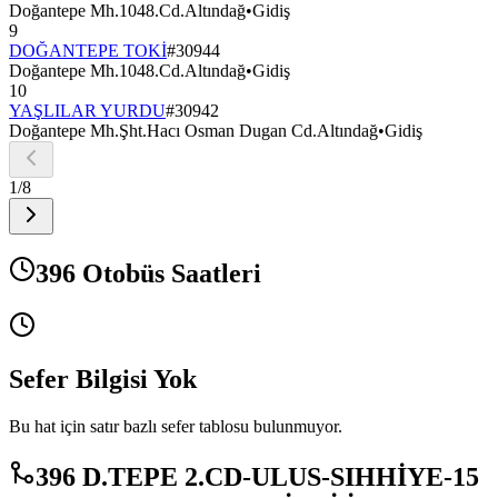
Doğantepe Mh.1048.Cd.Altındağ
•
Gidiş
9
DOĞANTEPE TOKİ
#
30944
Doğantepe Mh.1048.Cd.Altındağ
•
Gidiş
10
YAŞLILAR YURDU
#
30942
Doğantepe Mh.Şht.Hacı Osman Dugan Cd.Altındağ
•
Gidiş
1
/
8
396 Otobüs Saatleri
Sefer Bilgisi Yok
Bu hat için satır bazlı sefer tablosu bulunmuyor.
396 D.TEPE 2.CD-ULUS-SIHHİYE-15