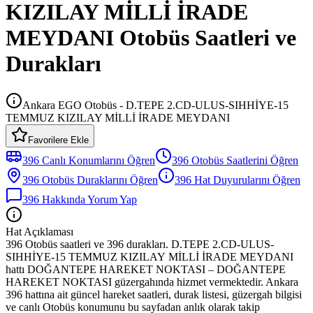
KIZILAY MİLLİ İRADE
MEYDANI Otobüs Saatleri ve
Durakları
Ankara EGO Otobüs - D.TEPE 2.CD-ULUS-SIHHİYE-15
TEMMUZ KIZILAY MİLLİ İRADE MEYDANI
Favorilere Ekle
396
Canlı Konumlarını Öğren
396
Otobüs
Saatlerini Öğren
396
Otobüs
Duraklarını Öğren
396
Hat Duyurularını Öğren
396
Hakkında Yorum Yap
Hat Açıklaması
396 Otobüs saatleri ve 396 durakları. D.TEPE 2.CD-ULUS-
SIHHİYE-15 TEMMUZ KIZILAY MİLLİ İRADE MEYDANI
hattı DOĞANTEPE HAREKET NOKTASI – DOĞANTEPE
HAREKET NOKTASI güzergahında hizmet vermektedir. Ankara
396 hattına ait güncel hareket saatleri, durak listesi, güzergah bilgisi
ve canlı Otobüs konumunu bu sayfadan anlık olarak takip