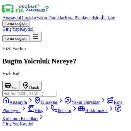
Anasayfa
Duraklar
Yakın Duraklar
Rota Planlayıcı
Blog
İletişim
Tema değiştir
Giriş Yap
Kaydol
Tema değiştir
Hızlı Yardım
Bugün Yolculuk Nereye?
Hızlı Bul
Hat
Durak
Anasayfa
Duraklar
Yakın Duraklar
Rota
Planlayıcı
Blog
İletişim
Hakkımızda
Kullanım Koşulları
Giriş Yap
Kaydol