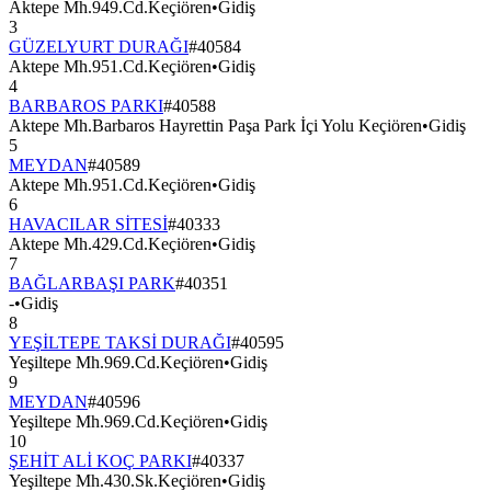
Aktepe Mh.949.Cd.Keçiören
•
Gidiş
3
GÜZELYURT DURAĞI
#
40584
Aktepe Mh.951.Cd.Keçiören
•
Gidiş
4
BARBAROS PARKI
#
40588
Aktepe Mh.Barbaros Hayrettin Paşa Park İçi Yolu Keçiören
•
Gidiş
5
MEYDAN
#
40589
Aktepe Mh.951.Cd.Keçiören
•
Gidiş
6
HAVACILAR SİTESİ
#
40333
Aktepe Mh.429.Cd.Keçiören
•
Gidiş
7
BAĞLARBAŞI PARK
#
40351
-
•
Gidiş
8
YEŞİLTEPE TAKSİ DURAĞI
#
40595
Yeşiltepe Mh.969.Cd.Keçiören
•
Gidiş
9
MEYDAN
#
40596
Yeşiltepe Mh.969.Cd.Keçiören
•
Gidiş
10
ŞEHİT ALİ KOÇ PARKI
#
40337
Yeşiltepe Mh.430.Sk.Keçiören
•
Gidiş