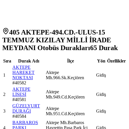
405 AKTEPE-494.CD.-ULUS-15
TEMMUZ KIZILAY MİLLİ İRADE
MEYDANI Otobüs Durakları
65
Durak
Sıra
Durak Adı
İlçe
Yön
Özellikler
AKTEPE
HAREKET
Aktepe
1
Gidiş
NOKTASI
Mh.966.Sk.Keçiören
#
40582
AKTEPE
Aktepe
2
LİSESİ
Gidiş
Mh.949.Cd.Keçiören
#
40581
GÜZELYURT
Aktepe
3
DURAĞI
Gidiş
Mh.951.Cd.Keçiören
#
40584
BARBAROS
Aktepe Mh.Barbaros
4
PARKI
Hayrettin Paşa Park İçi
Gidiş