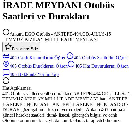
İRADE MEYDANI Otobüs
Saatleri ve Durakları
Ankara EGO Otobüs - AKTEPE-494.CD.-ULUS-15
TEMMUZ KIZILAY MİLLİ İRADE MEYDANI
Favorilere Ekle
405
Canlı Konumlarını Öğren
405
Otobüs
Saatlerini Öğren
405
Otobüs
Duraklarını Öğren
405
Hat Duyurularını Öğren
405
Hakkında Yorum Yap
Hat Açıklaması
405 Otobüs saatleri ve 405 durakları. AKTEPE-494.CD.-ULUS-15
TEMMUZ KIZILAY MİLLİ İRADE MEYDANI hattı AKTEPE
HAREKET NOKTASI – AKTEPE HAREKET NOKTASI SON
DURAK güzergahında hizmet vermektedir. Ankara 405 hattına ait
güncel hareket saatleri, durak listesi, güzergah bilgisi ve canlı
Otobüs konumunu bu sayfadan anlık olarak takip edebilirsiniz.