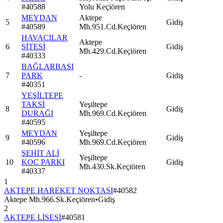
#
40588
Yolu Keçiören
MEYDAN
Aktepe
5
Gidiş
#
40589
Mh.951.Cd.Keçiören
HAVACILAR
Aktepe
6
SİTESİ
Gidiş
Mh.429.Cd.Keçiören
#
40333
BAĞLARBAŞI
7
PARK
-
Gidiş
#
40351
YEŞİLTEPE
TAKSİ
Yeşiltepe
8
Gidiş
DURAĞI
Mh.969.Cd.Keçiören
#
40595
MEYDAN
Yeşiltepe
9
Gidiş
#
40596
Mh.969.Cd.Keçiören
ŞEHİT ALİ
Yeşiltepe
10
KOÇ PARKI
Gidiş
Mh.430.Sk.Keçiören
#
40337
1
AKTEPE HAREKET NOKTASI
#
40582
Aktepe Mh.966.Sk.Keçiören
•
Gidiş
2
AKTEPE LİSESİ
#
40581