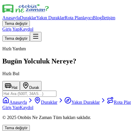
Anasayfa
Duraklar
Yakın Duraklar
Rota Planlayıcı
Blog
İletişim
Tema değiştir
Giriş Yap
Kaydol
Tema değiştir
Hızlı Yardım
Bugün Yolculuk Nereye?
Hızlı Bul
Hat
Durak
Anasayfa
Duraklar
Yakın Duraklar
Rota Plan
Giriş Yap
Kaydol
© 2025 Otobüs Ne Zaman Tüm hakları saklıdır.
Tema değiştir