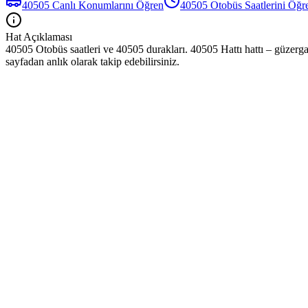
40505
Canlı Konumlarını Öğren
40505
Otobüs
Saatlerini Öğr
Hat Açıklaması
40505 Otobüs saatleri ve 40505 durakları. 40505 Hattı hattı – güzerga
sayfadan anlık olarak takip edebilirsiniz.