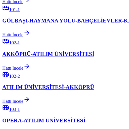
Hattı İncele
101-1
GÖLBAŞI-HAYMANA YOLU-BAHÇELİEVLER-
Hattı İncele
102-1
AKKÖPRÜ-ATILIM ÜNİVERSİTESİ
Hattı İncele
102-2
ATILIM ÜNİVERSİTESİ-AKKÖPRÜ
Hattı İncele
103-1
OPERA-ATILIM ÜNİVERSİTESİ