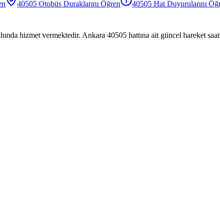
en
40505
Otobüs
Duraklarını Öğren
40505
Hat Duyurularını Öğ
hında hizmet vermektedir. Ankara 40505 hattına ait güncel hareket saatl