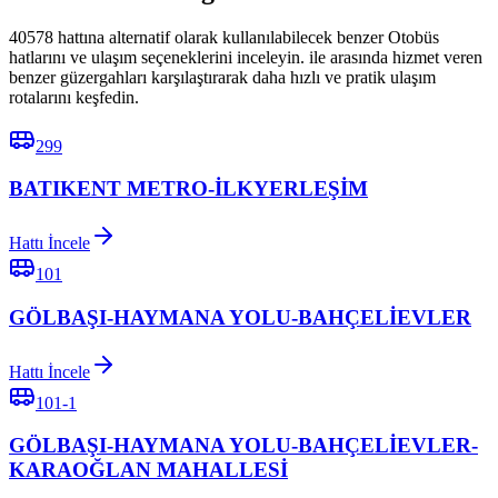
40578 hattına alternatif olarak kullanılabilecek benzer Otobüs
hatlarını ve ulaşım seçeneklerini inceleyin. ile arasında hizmet veren
benzer güzergahları karşılaştırarak daha hızlı ve pratik ulaşım
rotalarını keşfedin.
299
BATIKENT METRO-İLKYERLEŞİM
Hattı İncele
101
GÖLBAŞI-HAYMANA YOLU-BAHÇELİEVLER
Hattı İncele
101-1
GÖLBAŞI-HAYMANA YOLU-BAHÇELİEVLER-
KARAOĞLAN MAHALLESİ