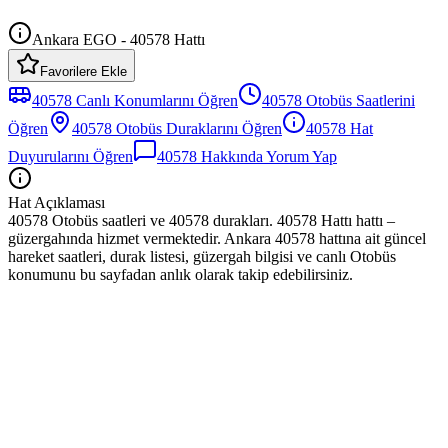
Ankara EGO - 40578 Hattı
Favorilere Ekle
40578
Canlı Konumlarını Öğren
40578
Otobüs
Saatlerini
Öğren
40578
Otobüs
Duraklarını Öğren
40578
Hat
Duyurularını Öğren
40578
Hakkında Yorum Yap
Hat Açıklaması
40578 Otobüs saatleri ve 40578 durakları. 40578 Hattı hattı –
güzergahında hizmet vermektedir. Ankara 40578 hattına ait güncel
hareket saatleri, durak listesi, güzergah bilgisi ve canlı Otobüs
konumunu bu sayfadan anlık olarak takip edebilirsiniz.