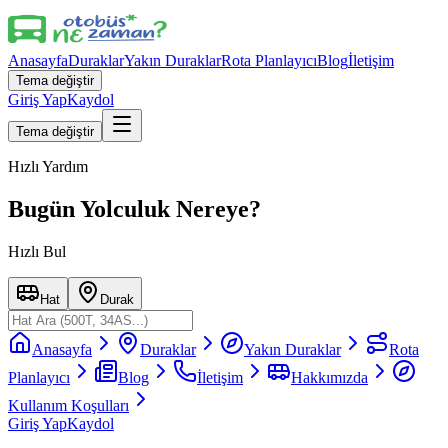
Anasayfa
Duraklar
Yakın Duraklar
Rota Planlayıcı
Blog
İletişim
Tema değiştir
Giriş Yap
Kaydol
Tema değiştir
Hızlı Yardım
Bugün Yolculuk Nereye?
Hızlı Bul
Hat
Durak
Anasayfa
Duraklar
Yakın Duraklar
Rota
Planlayıcı
Blog
İletişim
Hakkımızda
Kullanım Koşulları
Giriş Yap
Kaydol