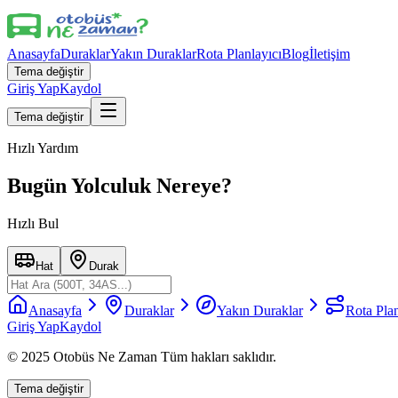
Anasayfa
Duraklar
Yakın Duraklar
Rota Planlayıcı
Blog
İletişim
Tema değiştir
Giriş Yap
Kaydol
Tema değiştir
Hızlı Yardım
Bugün Yolculuk Nereye?
Hızlı Bul
Hat
Durak
Anasayfa
Duraklar
Yakın Duraklar
Rota Plan
Giriş Yap
Kaydol
© 2025 Otobüs Ne Zaman Tüm hakları saklıdır.
Tema değiştir