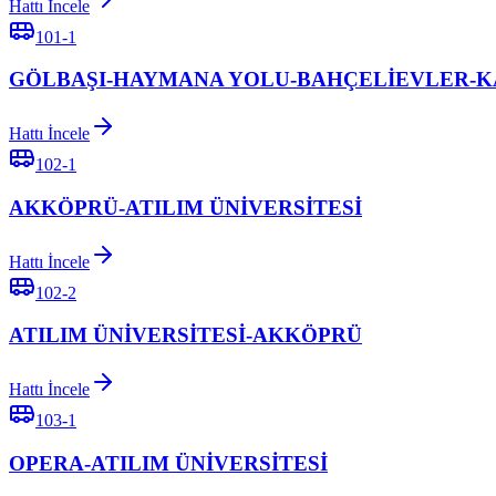
Hattı İncele
101-1
GÖLBAŞI-HAYMANA YOLU-BAHÇELİEVLER-
Hattı İncele
102-1
AKKÖPRÜ-ATILIM ÜNİVERSİTESİ
Hattı İncele
102-2
ATILIM ÜNİVERSİTESİ-AKKÖPRÜ
Hattı İncele
103-1
OPERA-ATILIM ÜNİVERSİTESİ