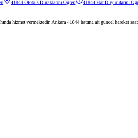
en
41844
Otobüs
Duraklarını Öğren
41844
Hat Duyurularını Öğ
hında hizmet vermektedir. Ankara 41844 hattına ait güncel hareket saatl