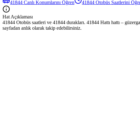
41844
Canlı Konumlarını Öğren
41844
Otobüs
Saatlerini Öğr
Hat Açıklaması
41844 Otobüs saatleri ve 41844 durakları. 41844 Hattı hattı – güzerga
sayfadan anlık olarak takip edebilirsiniz.