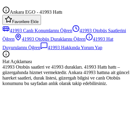
Ankara EGO - 41993 Hattı
Favorilere Ekle
41993
Canlı Konumlarını Öğren
41993
Otobüs
Saatlerini
Öğren
41993
Otobüs
Duraklarını Öğren
41993
Hat
Duyurularını Öğren
41993
Hakkında Yorum Yap
Hat Açıklaması
41993 Otobüs saatleri ve 41993 durakları. 41993 Hattı hattı –
güzergahında hizmet vermektedir. Ankara 41993 hattına ait güncel
hareket saatleri, durak listesi, güzergah bilgisi ve canlı Otobüs
konumunu bu sayfadan anlık olarak takip edebilirsiniz.