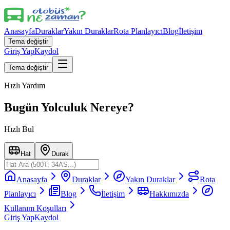
Anasayfa
Duraklar
Yakın Duraklar
Rota Planlayıcı
Blog
İletişim
Tema değiştir
Giriş Yap
Kaydol
Tema değiştir
Hızlı Yardım
Bugün Yolculuk Nereye?
Hızlı Bul
Hat
Durak
Anasayfa
Duraklar
Yakın Duraklar
Rota
Planlayıcı
Blog
İletişim
Hakkımızda
Kullanım Koşulları
Giriş Yap
Kaydol