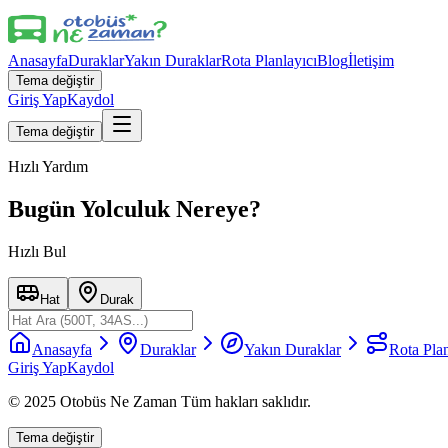
Anasayfa
Duraklar
Yakın Duraklar
Rota Planlayıcı
Blog
İletişim
Tema değiştir
Giriş Yap
Kaydol
Tema değiştir
Hızlı Yardım
Bugün Yolculuk Nereye?
Hızlı Bul
Hat
Durak
Anasayfa
Duraklar
Yakın Duraklar
Rota Plan
Giriş Yap
Kaydol
© 2025 Otobüs Ne Zaman Tüm hakları saklıdır.
Tema değiştir