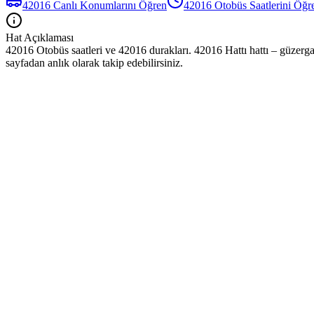
42016
Canlı Konumlarını Öğren
42016
Otobüs
Saatlerini Öğr
Hat Açıklaması
42016 Otobüs saatleri ve 42016 durakları. 42016 Hattı hattı – güzerga
sayfadan anlık olarak takip edebilirsiniz.