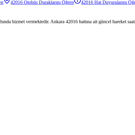
en
42016
Otobüs
Duraklarını Öğren
42016
Hat Duyurularını Öğ
hında hizmet vermektedir. Ankara 42016 hattına ait güncel hareket saatl