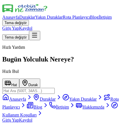
Anasayfa
Duraklar
Yakın Duraklar
Rota Planlayıcı
Blog
İletişim
Tema değiştir
Giriş Yap
Kaydol
Tema değiştir
Hızlı Yardım
Bugün Yolculuk Nereye?
Hızlı Bul
Hat
Durak
Anasayfa
Duraklar
Yakın Duraklar
Rota
Planlayıcı
Blog
İletişim
Hakkımızda
Kullanım Koşulları
Giriş Yap
Kaydol