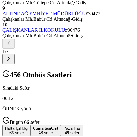
Çalışkanlar Mh.Gültepe Cd.Altındağ
•
Gidiş
9
ALTINDAĞ EMNİYET MÜDÜRLÜĞÜ
#
30477
Çalışkanlar Mh.Babür Cd.Altındağ
•
Gidiş
10
ÇALIŞKANLAR İLKOKULU
#
30476
Çalışkanlar Mh.Babür Cd.Altındağ
•
Gidiş
1
/
7
456 Otobüs Saatleri
Sıradaki Sefer
06:12
ÖRNEK
yönü
Bugün
66
sefer
Hafta İçi
H.İçi
Cumartesi
Cmt
Pazar
Paz
66 sefer
48 sefer
49 sefer