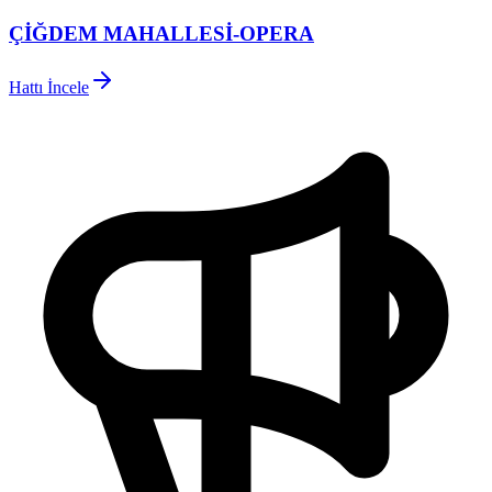
ÇİĞDEM MAHALLESİ-OPERA
Hattı İncele