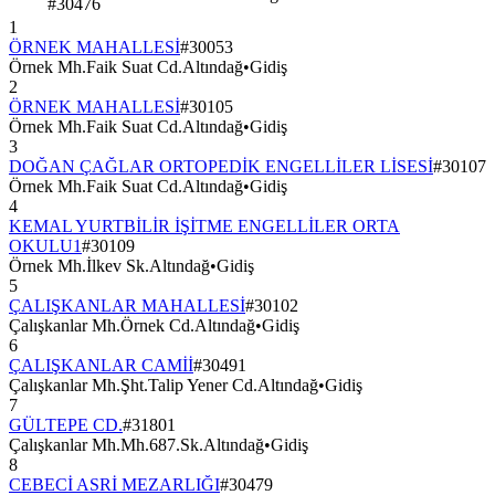
#
30476
1
ÖRNEK MAHALLESİ
#
30053
Örnek Mh.Faik Suat Cd.Altındağ
•
Gidiş
2
ÖRNEK MAHALLESİ
#
30105
Örnek Mh.Faik Suat Cd.Altındağ
•
Gidiş
3
DOĞAN ÇAĞLAR ORTOPEDİK ENGELLİLER LİSESİ
#
30107
Örnek Mh.Faik Suat Cd.Altındağ
•
Gidiş
4
KEMAL YURTBİLİR İŞİTME ENGELLİLER ORTA
OKULU1
#
30109
Örnek Mh.İlkev Sk.Altındağ
•
Gidiş
5
ÇALIŞKANLAR MAHALLESİ
#
30102
Çalışkanlar Mh.Örnek Cd.Altındağ
•
Gidiş
6
ÇALIŞKANLAR CAMİİ
#
30491
Çalışkanlar Mh.Şht.Talip Yener Cd.Altındağ
•
Gidiş
7
GÜLTEPE CD.
#
31801
Çalışkanlar Mh.Mh.687.Sk.Altındağ
•
Gidiş
8
CEBECİ ASRİ MEZARLIĞI
#
30479