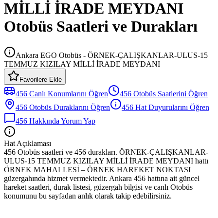
MİLLİ İRADE MEYDANI
Otobüs Saatleri ve Durakları
Ankara EGO Otobüs - ÖRNEK-ÇALIŞKANLAR-ULUS-15
TEMMUZ KIZILAY MİLLİ İRADE MEYDANI
Favorilere Ekle
456
Canlı Konumlarını Öğren
456
Otobüs
Saatlerini Öğren
456
Otobüs
Duraklarını Öğren
456
Hat Duyurularını Öğren
456
Hakkında Yorum Yap
Hat Açıklaması
456 Otobüs saatleri ve 456 durakları. ÖRNEK-ÇALIŞKANLAR-
ULUS-15 TEMMUZ KIZILAY MİLLİ İRADE MEYDANI hattı
ÖRNEK MAHALLESİ – ÖRNEK HAREKET NOKTASI
güzergahında hizmet vermektedir. Ankara 456 hattına ait güncel
hareket saatleri, durak listesi, güzergah bilgisi ve canlı Otobüs
konumunu bu sayfadan anlık olarak takip edebilirsiniz.