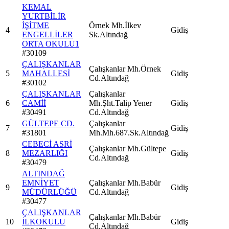
KEMAL
YURTBİLİR
İŞİTME
Örnek Mh.İlkev
4
Gidiş
ENGELLİLER
Sk.Altındağ
ORTA OKULU1
#
30109
ÇALIŞKANLAR
Çalışkanlar Mh.Örnek
5
MAHALLESİ
Gidiş
Cd.Altındağ
#
30102
ÇALIŞKANLAR
Çalışkanlar
6
CAMİİ
Mh.Şht.Talip Yener
Gidiş
#
30491
Cd.Altındağ
GÜLTEPE CD.
Çalışkanlar
7
Gidiş
#
31801
Mh.Mh.687.Sk.Altındağ
CEBECİ ASRİ
Çalışkanlar Mh.Gültepe
8
MEZARLIĞI
Gidiş
Cd.Altındağ
#
30479
ALTINDAĞ
EMNİYET
Çalışkanlar Mh.Babür
9
Gidiş
MÜDÜRLÜĞÜ
Cd.Altındağ
#
30477
ÇALIŞKANLAR
Çalışkanlar Mh.Babür
10
İLKOKULU
Gidiş
Cd.Altındağ