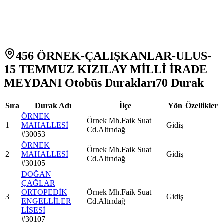
456 ÖRNEK-ÇALIŞKANLAR-ULUS-
15 TEMMUZ KIZILAY MİLLİ İRADE
MEYDANI Otobüs Durakları
70
Durak
Sıra
Durak Adı
İlçe
Yön
Özellikler
ÖRNEK
Örnek Mh.Faik Suat
1
MAHALLESİ
Gidiş
Cd.Altındağ
#
30053
ÖRNEK
Örnek Mh.Faik Suat
2
MAHALLESİ
Gidiş
Cd.Altındağ
#
30105
DOĞAN
ÇAĞLAR
ORTOPEDİK
Örnek Mh.Faik Suat
3
Gidiş
ENGELLİLER
Cd.Altındağ
LİSESİ
#
30107