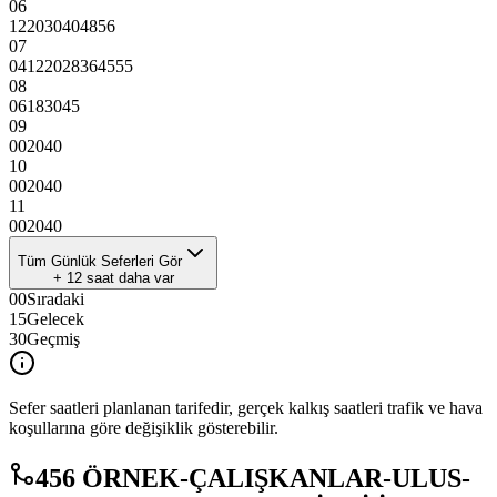
06
12
20
30
40
48
56
07
04
12
20
28
36
45
55
08
06
18
30
45
09
00
20
40
10
00
20
40
11
00
20
40
Tüm Günlük Seferleri Gör
+
12
saat daha var
00
Sıradaki
15
Gelecek
30
Geçmiş
Sefer saatleri planlanan tarifedir, gerçek kalkış saatleri trafik ve hava
koşullarına göre değişiklik gösterebilir.
456 ÖRNEK-ÇALIŞKANLAR-ULUS-